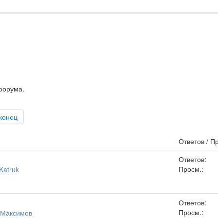
форума.
конец
Ответов / П
Ответов:
Просм.:
Katruk
Ответов:
Просм.:
 Максимов