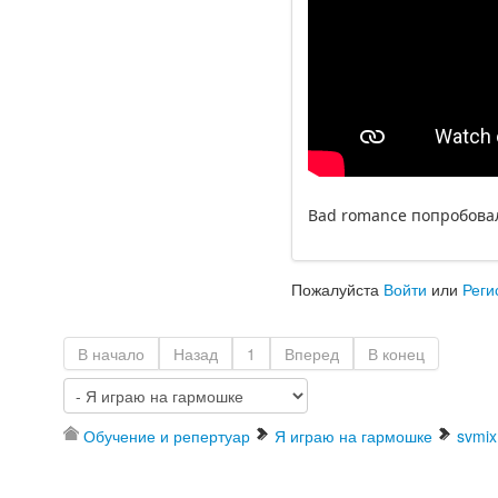
Bad romance попробова
Пожалуйста
Войти
или
Реги
В начало
Назад
1
Вперед
В конец
Обучение и репертуар
Я играю на гармошке
svmix