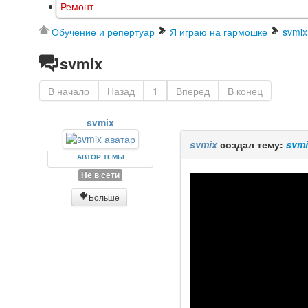
Ремонт
Обучение и репертуар
Я играю на гармошке
svmix
svmix
В начало
Назад
1
Вперед
В конец
svmix
svmix
создал тему:
svm
АВТОР ТЕМЫ
Не в сети
Больше