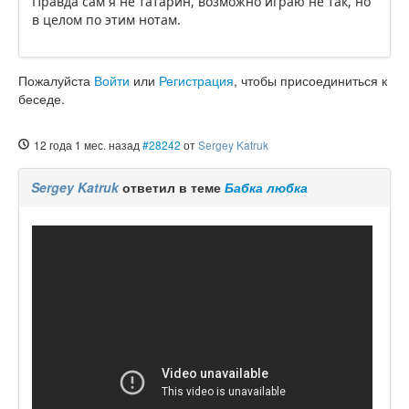
Правда сам я не татарин, возможно играю не так, но
в целом по этим нотам.
Пожалуйста
Войти
или
Регистрация
, чтобы присоединиться к
беседе.
12 года 1 мес. назад
#28242
от
Sergey Katruk
Sergey Katruk
ответил в теме
Бабка любка