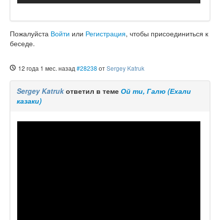
Пожалуйста
Войти
или
Регистрация
, чтобы присоединиться к
беседе.
12 года 1 мес. назад
#28238
от
Sergey Katruk
Sergey Katruk
ответил в теме
Ой ти, Галю (Ехали
казаки)