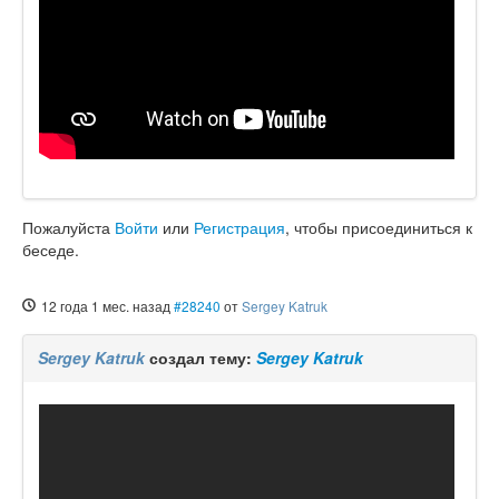
Пожалуйста
Войти
или
Регистрация
, чтобы присоединиться к
беседе.
12 года 1 мес. назад
#28240
от
Sergey Katruk
Sergey Katruk
создал тему:
Sergey Katruk