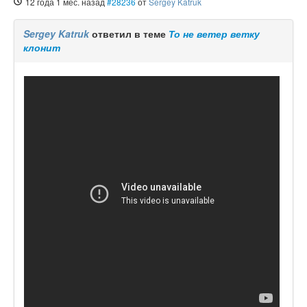
12 года 1 мес. назад
#28236
от
Sergey Katruk
Sergey Katruk
ответил в теме
То не ветер ветку
клонит