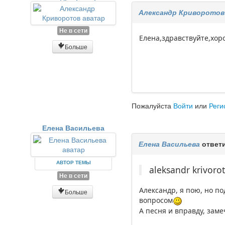
Александр Криворотов
Не в сети
Елена,здравствуйте,хор
Больше
Пожалуйста
Войти
или
Реги
Елена Васильева
Елена Васильева
ответи
АВТОР ТЕМЫ
aleksandr krivor
Не в сети
Александр, я пою, но по
Больше
вопросом
А песня и вправду, зам