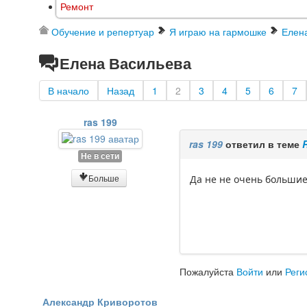
Ремонт
Обучение и репертуар
Я играю на гармошке
Елен
Елена Васильева
В начало
Назад
1
2
3
4
5
6
7
ras 199
ras 199
ответил в теме
Не в сети
Больше
Да не не очень большие
Пожалуйста
Войти
или
Реги
Александр Криворотов