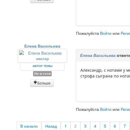
Пожалуйста
Войти
или
Реги
Елена Васильева
Елена Васильева
ответи
АВТОР ТЕМЫ
Александр, с нотами у 
Не в сети
строфа сыграна по нотам
Больше
Пожалуйста
Войти
или
Реги
В начало
Назад
1
2
3
4
5
6
7