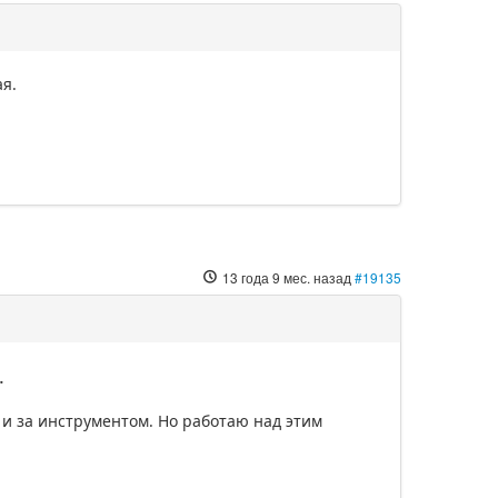
я.
13 года 9 мес. назад
#19135
.
м и за инструментом. Но работаю над этим