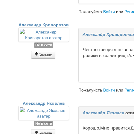
Пожалуйста
Войти
или
Реги
Александр Криворотов
Александр Криворотов
Не в сети
Честно говоря я не знал
Больше
ролики в коллекцию,т/к 
Пожалуйста
Войти
или
Реги
Александр Яковлев
Александр Яковлев
отв
Не в сети
Хорошо.Мне нравится.Ел
Больше