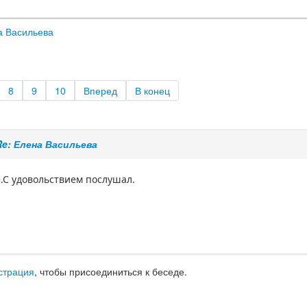
а Васильева
8
9
10
Вперед
В конец
Re: Елена Васильева
.С удовольствием послушал.
страция
, чтобы присоединиться к беседе.