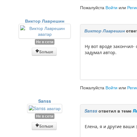
Пожалуйста
Войти
или
Реги
Виктор Лаврешин
Виктор Лаврешин
отве
Не в сети
Ну вот вроде закончил- 
Больше
задумал автор.
Пожалуйста
Войти
или
Реги
Sanss
Sanss
ответил в теме
R
Не в сети
Больше
Елена, я и другие ваши