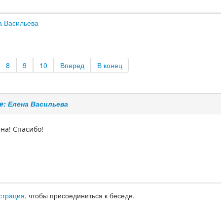
а Васильева
8
9
10
Вперед
В конец
e: Елена Васильева
на! Спасибо!
страция
, чтобы присоединиться к беседе.