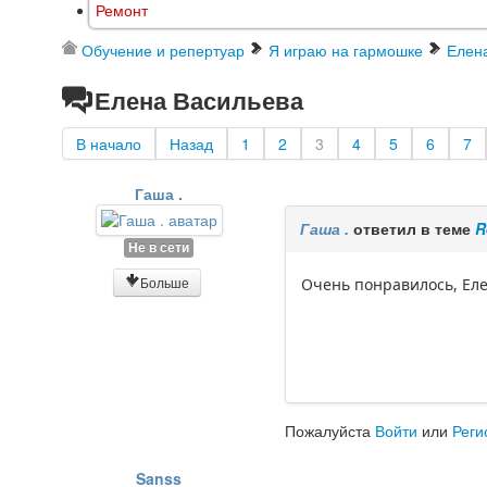
Ремонт
Обучение и репертуар
Я играю на гармошке
Елен
Елена Васильева
В начало
Назад
1
2
3
4
5
6
7
Гаша .
Гаша .
ответил в теме
R
Не в сети
Больше
Очень понравилось, Еле
Пожалуйста
Войти
или
Реги
Sanss