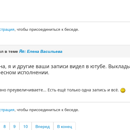
страция
, чтобы присоединиться к беседе.
л в теме
Re: Елена Васильева
на, я и другие ваши записи видел в ютубе. Выклады
ресном исполнении.
вно преувеличиваете... Есть ещё только одна запись и всё.
страция
, чтобы присоединиться к беседе.
8
9
10
Вперед
В конец