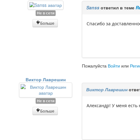
Sanss
ответил в теме
R
Не в сети
Больше
Спасибо за доставленно
Пожалуйста
Войти
или
Реги
Виктор Лаврешин
Виктор Лаврешин
отве
Не в сети
Александр! У меня есть
Больше