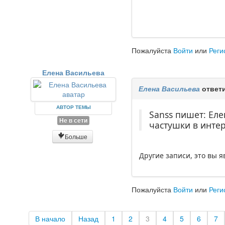
Пожалуйста
Войти
или
Реги
Елена Васильева
Елена Васильева
ответи
АВТОР ТЕМЫ
Sanss пишет: Еле
Не в сети
частушки в инте
Больше
Другие записи, это вы я
Пожалуйста
Войти
или
Реги
В начало
Назад
1
2
3
4
5
6
7