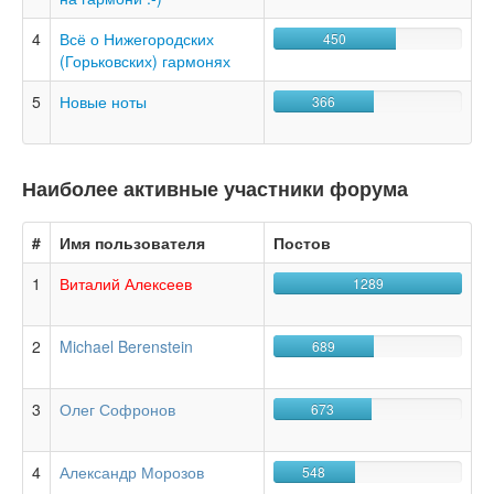
4
Всё о Нижегородских
450
(Горьковских) гармонях
5
Новые ноты
366
Наиболее активные участники форума
#
Имя пользователя
Постов
1
Виталий Алексеев
1289
2
Michael Berenstein
689
3
Олег Софронов
673
4
Александр Морозов
548