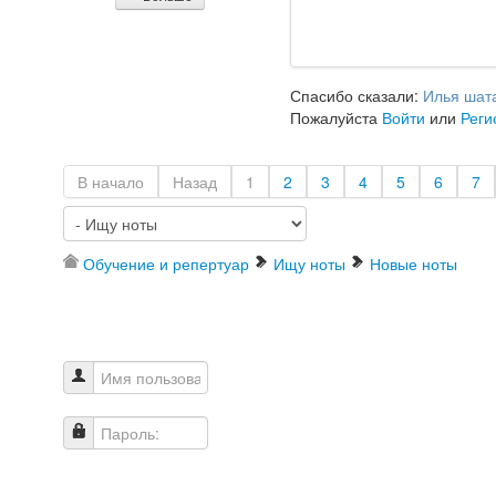
Спасибо сказали:
Илья шат
Пожалуйста
Войти
или
Реги
В начало
Назад
1
2
3
4
5
6
7
Обучение и репертуар
Ищу ноты
Новые ноты
Имя пользователя
Пароль: