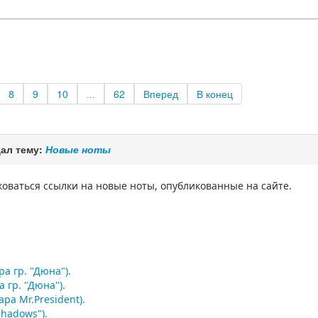
8
9
10
...
62
Вперед
В конец
ал тему:
Новые ноты
иковаться ссылки на новые ноты, опубликованные на сайте.
а гр. "Дюна").
 гр. "Дюна").
ра Mr.President).
Shadows").