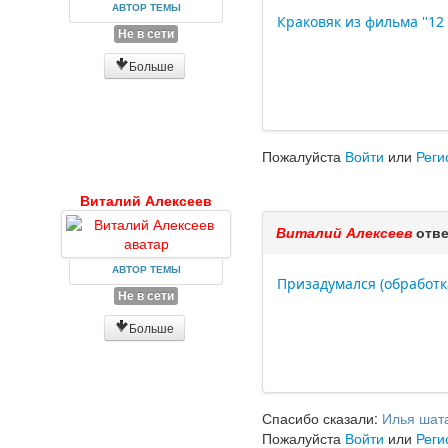
АВТОР ТЕМЫ
Краковяк из фильма ''12 
Не в сети
Больше
Пожалуйста
Войти
или
Реги
Виталий Алексеев
Виталий Алексеев
отве
АВТОР ТЕМЫ
Призадумался (обработк
Не в сети
Больше
Спасибо сказали:
Илья шат
Пожалуйста
Войти
или
Реги