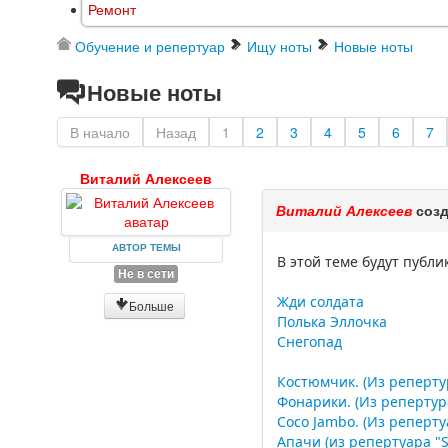
Ремонт
Обучение и репертуар
Ищу ноты
Новые ноты
Новые ноты
В начало
Назад
1
2
3
4
5
6
7
Виталий Алексеев
Виталий Алексеев
созд
АВТОР ТЕМЫ
В этой теме будут публ
Не в сети
Жди солдата
Больше
Полька Эллочка
Снегопад
Костюмчик. (Из репертур
Фонарики. (Из репертура
Coco Jambo. (Из репертуа
Апачи (из репертуара "