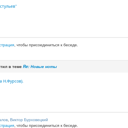
стульев''
страция
, чтобы присоединиться к беседе.
тил в теме
Re: Новые ноты
а Н.Фурсов).
алов
,
Виктор Бурховецкий
страция
, чтобы присоединиться к беседе.