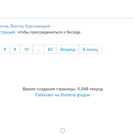
алов
,
Виктор Бурховецкий
страция
, чтобы присоединиться к беседе.
8
9
10
...
62
Вперед
В конец
Время создания страницы: 0.248 секунд
Работает на
Kunena форум