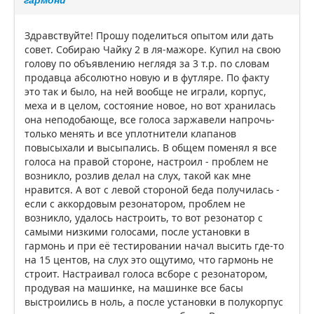
Здравствуйте! Прошу поделиться опытом или дать
совет. Собираю Чайку 2 в ля-мажоре. Купил на свою
голову по объявлению неглядя за 3 т.р. по словам
продавца абсолютно новую и в футляре. По факту
это так и было, на ней вообще не играли, корпус,
меха и в целом, состояние новое, но вот хранилась
она неподобающе, все голоса заржавели напрочь-
только менять и все уплотнители клапанов
повысыхали и высыпались. В общем поменял я все
голоса на правой стороне, настроил - проблем не
возникло, розлив делал на слух, такой как мне
нравится. А вот с левой стороной беда получилась -
если с аккордовым резонатором, проблем не
возникло, удалось настроить, то вот резонатор с
самыми низкими голосами, после установки в
гармонь и при её тестировании начал высить где-то
на 15 центов, на слух это ощутимо, что гармонь не
строит. Настраивал голоса всборе с резонатором,
продувая на машинке, на машинке все басы
выстроились в ноль, а после установки в полукорпус