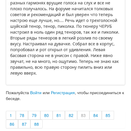
разных гармонях врущие голоса на слух и все не
плохо получалось. На форуме начитался толковых
советов и рекомендаций и был уверен что теперь
настрою еще лучше, но.... Речь идет о трехголосной
шуйской тенор, тенор, пиколка. По тюнеру ЧЕРУБ
настроил в ноль один ряд теноров, так же и пиколки.
Вторые ряды тенеоров в легкий розлив по своему
вкусу. Настраивал на дувачке. Собрал все в корпус,
попробовал и рот открыл от удивления. Левая
басовая сторона не в унисон с правой. Ниже явно
звучат, не на много, но ощутимо. Теперь не знаю как
правильно, всю правую сторону пилить вниз или
левую вверх.
Пожалуйста
Войти
или
Регистрация
, чтобы присоединиться к
беседе.
1
78
79
80
81
82
83
84
85
86
87
88