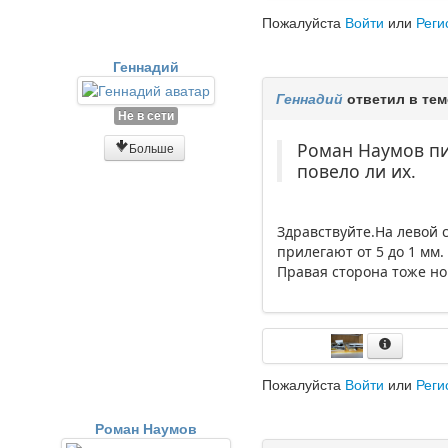
Пожалуйста
Войти
или
Реги
Геннадий
Геннадий
ответил в те
Не в сети
Роман Наумов пи
Больше
повело ли их.
Здравствуйте.На левой 
прилегают от 5 до 1 мм.
Правая сторона тоже но
Пожалуйста
Войти
или
Реги
Роман Наумов