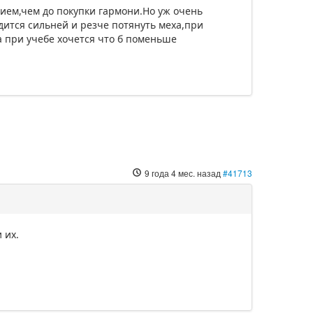
ием,чем до покупки гармони.Но уж очень
ится сильней и резче потянуть меха,при
а при учебе хочется что б поменьше
9 года 4 мес. назад
#41713
 их.