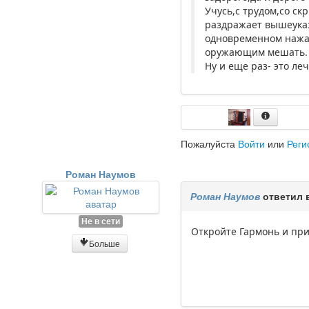
Учусь,с трудом,со с
раздражает вышеуказ
одновременном нажат
оружающим мешать.
Ну и еще раз- это ле
Пожалуйста
Войти
или
Реги
Роман Наумов
Роман Наумов
ответил 
Не в сети
Откройте Гармонь и при
Больше