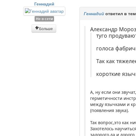
Геннадий
Геннадий
ответил в те
Не в сети
Александр Моро
Больше
туго продувают
голоса фабрич
Так как тяжеле
короткие язычк
А, ну если они звуча
герметичности инстр
между язычками и кр
(появления звука).
Так вопрос,это как н
Захотелось научиться
задорого,да и дорого