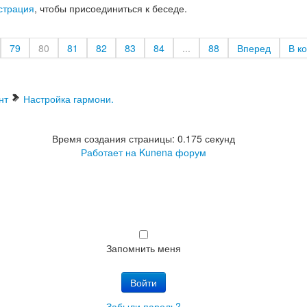
страция
, чтобы присоединиться к беседе.
79
80
81
82
83
84
...
88
Вперед
В к
нт
Настройка гармони.
Время создания страницы: 0.175 секунд
Работает на
Kunena форум
Запомнить меня
Войти
Забыли пароль?