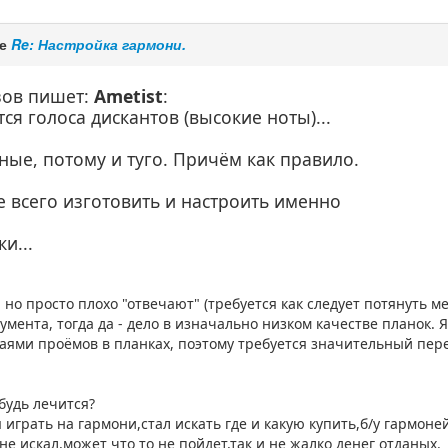
ме
Re: Настройка гармони.
зов пишет:
Ametist
:
ся голоса дискантов (высокие ноты)...
ные, потому и туго. Причём как правило.
е всего изготовить и настроить именно
и...
т, но просто плохо "отвечают" (требуется как следует потянуть
умента, тогда да - дело в изначально низком качестве планок.
аями проёмов в планках, поэтому требуется значительный пер
ибудь лечится?
 играть на гармони,стал искать где и какую купить,б/у гармоне
 не искал,может что то не пойдет,так и не жалко денег отданых.