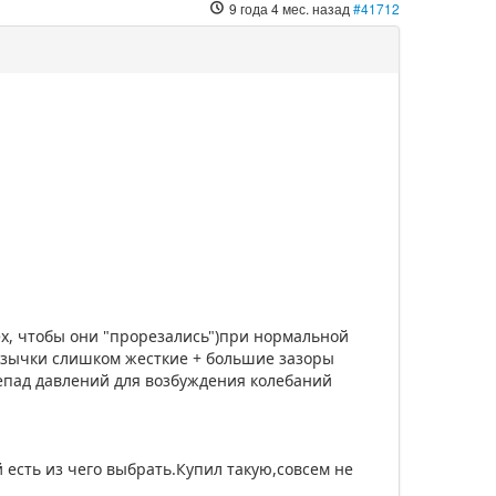
9 года 4 мес. назад
#41712
 мех, чтобы они "прорезались")при нормальной
 Язычки слишком жесткие + большие зазоры
епад давлений для возбуждения колебаний
й есть из чего выбрать.Купил такую,совсем не