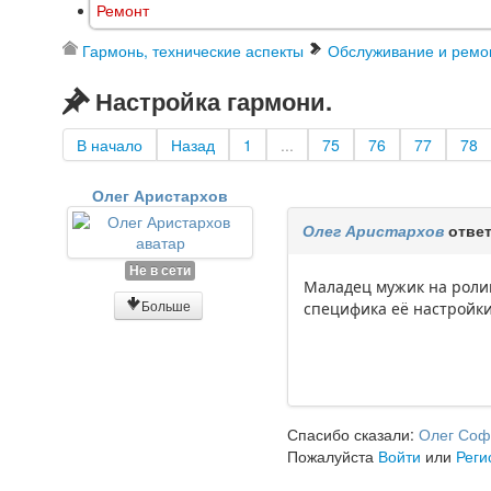
Ремонт
Гармонь, технические аспекты
Обслуживание и ремо
Настройка гармони.
В начало
Назад
1
...
75
76
77
78
Олег Аристархов
Олег Аристархов
ответ
Не в сети
Маладец мужик на ролик
Больше
специфика её настройки
Спасибо сказали:
Олег Соф
Пожалуйста
Войти
или
Реги