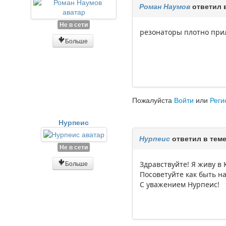
Роман Наумов
ответил 
Не в сети
резонаторы плотно приле
Больше
Пожалуйста
Войти
или
Реги
Нурпеис
Нурпеис
ответил в тем
Не в сети
Больше
Здравствуйте! Я живу в 
Посоветуйте как быть на
С уважением Нурпеис!