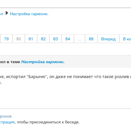
нт
Настройка гармони.
79
80
81
82
83
84
...
88
Вперед
В к
ил в теме
Настройка гармони.
е, испортил "Барыню", он даже не понимает что такое розлив 
.
ронов
страция
, чтобы присоединиться к беседе.