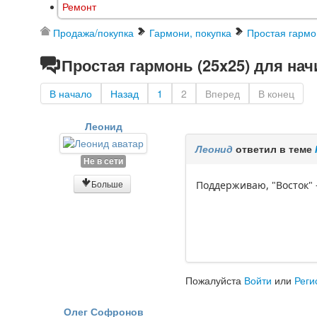
Ремонт
Продажа/покупка
Гармони, покупка
Простая гармо
Простая гармонь (25x25) для на
В начало
Назад
1
2
Вперед
В конец
Леонид
Леонид
ответил в теме
Не в сети
Больше
Поддерживаю, "Восток" 
Пожалуйста
Войти
или
Реги
Олег Софронов