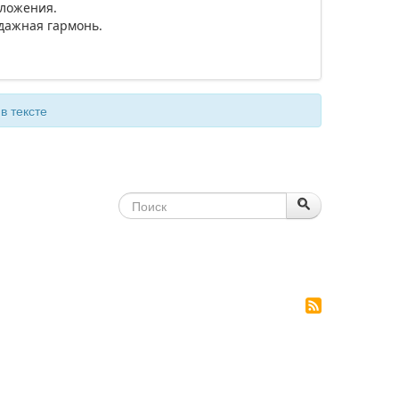
дложения.
одажная гармонь.
в тексте