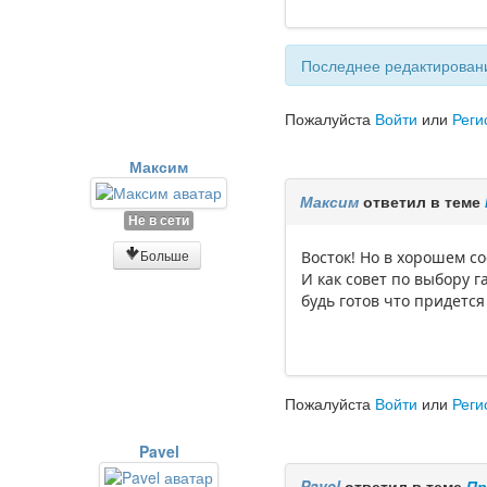
Последнее редактировани
Пожалуйста
Войти
или
Реги
Максим
Максим
ответил в теме
Не в сети
Больше
Восток! Но в хорошем с
И как совет по выбору 
будь готов что придетс
Пожалуйста
Войти
или
Реги
Pavel
Pavel
ответил в теме
Пр