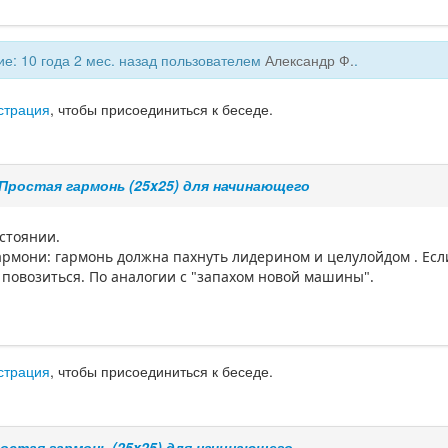
е: 10 года 2 мес. назад пользователем
Александр Ф.
.
страция
, чтобы присоединиться к беседе.
Простая гармонь (25x25) для начинающего
остоянии.
гармони: гармонь должна пахнуть лидерином и целулойдом . Если
я повозиться. По аналогии с "запахом новой машины".
страция
, чтобы присоединиться к беседе.
остая гармонь (25x25) для начинающего