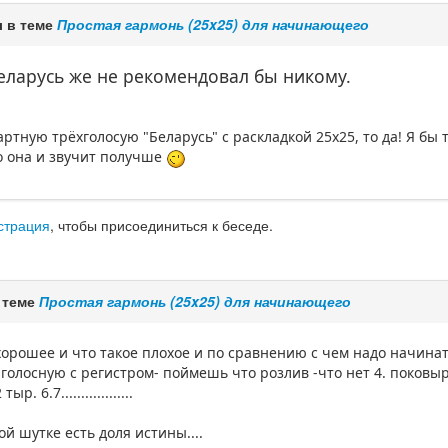
 в теме
Простая гармонь (25x25) для начинающего
еларусь же не рекомендовал бы никому.
артную трёхголосую "Беларусь" с раскладкой 25х25, то да! Я бы 
о она и звучит получше
страция
, чтобы присоединиться к беседе.
 теме
Простая гармонь (25x25) для начинающего
хорошее и что такое плохое и по сравнению с чем надо начинат
голосную с регистром- поймешь что розлив -что нет 4. поковы
. 6.7..................
й шутке есть доля истины....