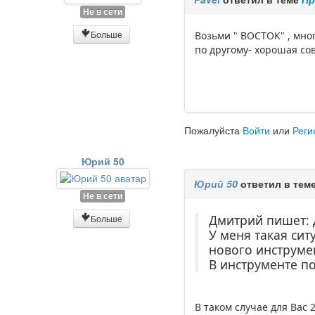
Не в сети
Больше
Возьми " ВОСТОК" , мно
по другому- хорошая сов
Пожалуйста
Войти
или
Реги
Юрий 50
Юрий 50
ответил в тем
Не в сети
Дмитрий пишет: 
Больше
У меня такая сит
нового инструмен
В инструменте п
В таком случае для Вас 