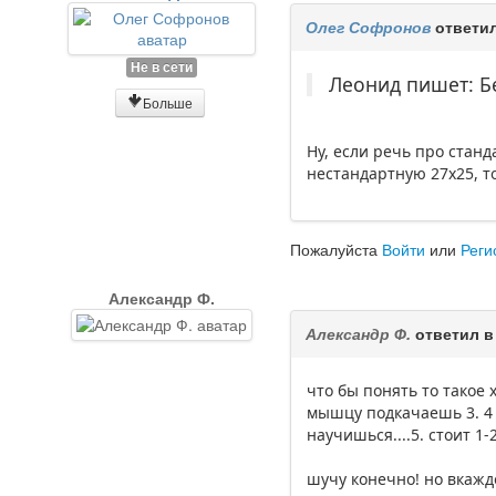
Олег Софронов
ответил
Не в сети
Леонид пишет: Б
Больше
Ну, если речь про станд
нестандартную 27х25, т
Пожалуйста
Войти
или
Реги
Александр Ф.
Александр Ф.
ответил в
что бы понять то такое 
мышцу подкачаешь 3. 4 
научишься....5. стоит 1-2 тыр
шучу конечно! но вкаждо