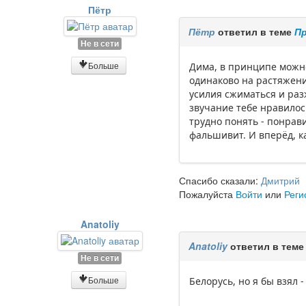
Пётр
Пётр
ответил в теме
Пр
Не в сети
Больше
Дима, в принципе можно
одинаково на растяжение
усилия сжиматься и разж
звучание тебе нравилось
трудно понять - понрави
фальшивит. И вперёд, ка
Спасибо сказали:
Дмитрий
Пожалуйста
Войти
или
Реги
Anatoliy
Anatoliy
ответил в тем
Не в сети
Больше
Белорусь, но я бы взял -