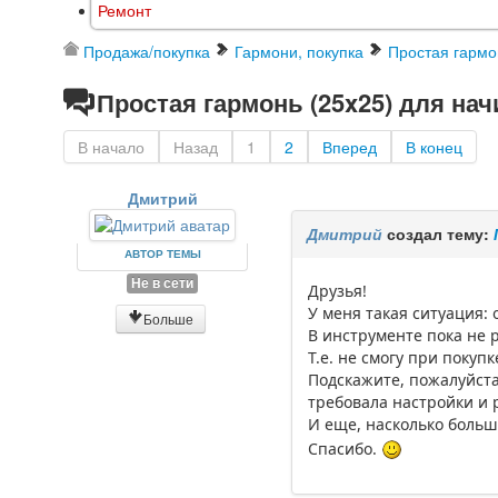
Ремонт
Продажа/покупка
Гармони, покупка
Простая гармо
Простая гармонь (25x25) для на
В начало
Назад
1
2
Вперед
В конец
Дмитрий
Дмитрий
создал тему:
АВТОР ТЕМЫ
Не в сети
Друзья!
У меня такая ситуация: 
Больше
В инструменте пока не 
Т.е. не смогу при покуп
Подскажите, пожалуйста
требовала настройки и 
И еще, насколько больш
Спасибо.