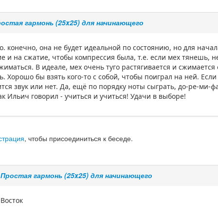
остая гармонь (25x25) для начинающего
. конечно, она не будет идеальной по состоянию, но для начал
 и на сжатие, чтобы компрессия была, т.е. если мех тянешь, н
иматься. В идеале, мех очень туго растягивается и сжимается 
. Хорошо бы взять кого-то с собой, чтобы поиграл на ней. Есл
тся звук или нет. Да, ещё по порядку ноты сыграть, до-ре-ми-фа
к Ильич говорил - учиться и учиться! Удачи в выборе!
страция
, чтобы присоединиться к беседе.
е
Простая гармонь (25x25) для начинающего
 Восток