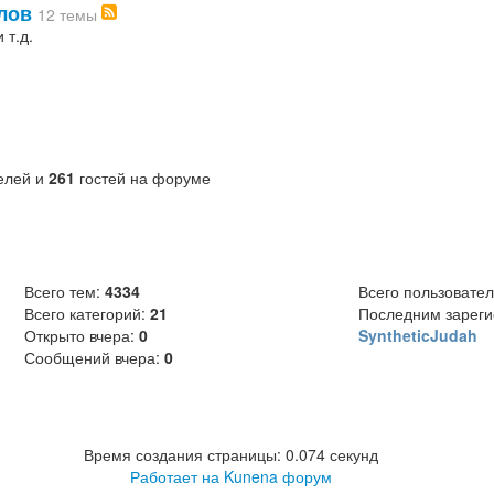
лов
12 темы
 т.д.
елей и
261
гостей на форуме
Всего тем:
4334
Всего пользовате
Всего категорий:
21
Последним зареги
Открыто вчера:
0
SyntheticJudah
Сообщений вчера:
0
Время создания страницы: 0.074 секунд
Работает на
Kunena форум