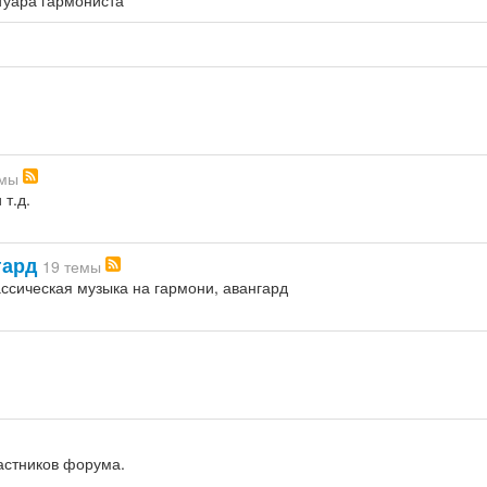
туара гармониста
емы
т.д.
гард
19 темы
ссическая музыка на гармони, авангард
астников форума.