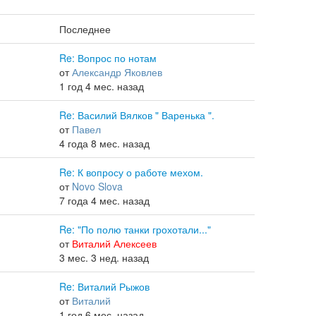
Последнее
Re: Вопрос по нотам
от
Александр Яковлев
1 год 4 мес. назад
Re: Василий Вялков " Варенька ".
от
Павел
4 года 8 мес. назад
Re: К вопросу о работе мехом.
от
Novo Slova
7 года 4 мес. назад
Re: "По полю танки грохотали..."
от
Виталий Алексеев
3 мес. 3 нед. назад
Re: Виталий Рыжов
от
Виталий
1 год 6 мес. назад