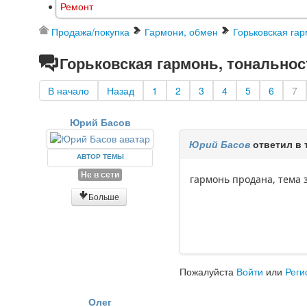
Ремонт
Продажа/покупка
Гармони, обмен
Горьковская гар
Горьковская гармонь, тональнос
В начало
Назад
1
2
3
4
5
6
7
Юрий Басов
Юрий Басов
ответил в 
АВТОР ТЕМЫ
Не в сети
гармонь продана, тема 
Больше
Пожалуйста
Войти
или
Реги
Олег