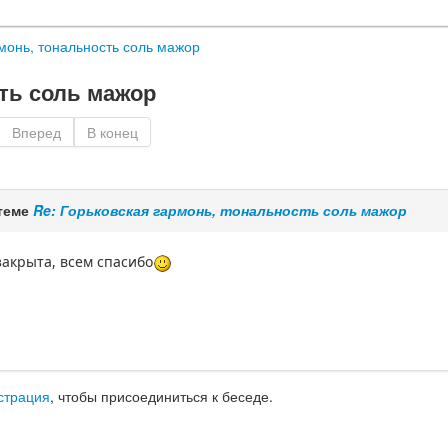
монь, тональность соль мажор
ть соль мажор
Вперед
В конец
теме
Re: Горьковская гармонь, тональность соль мажор
закрыта, всем спасибо
страция
, чтобы присоединиться к беседе.