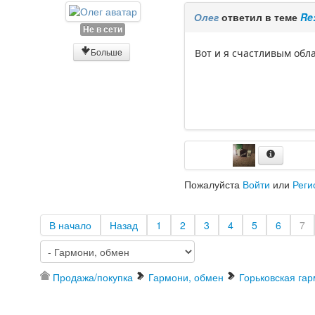
Олег
ответил в теме
Re
Не в сети
Больше
Вот и я счастливым обл
Пожалуйста
Войти
или
Реги
В начало
Назад
1
2
3
4
5
6
7
Продажа/покупка
Гармони, обмен
Горьковская гар