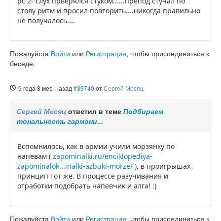
рс 2- слух прверялся стуком......препод стучал по
столу ритм и просил повторить....никогда правильно
не получалось....
Пожалуйста
Войти
или
Регистрация
, чтобы присоединиться к
беседе.
9 года 8 мес. назад
#39740
от
Сергей Месяц
Сергей Месяц
ответил в теме
Подбираем
тональность гармони...
Вспомнилось, как в армии учили морзянку по
напевам (
zapominalki.ru/enciklopediya-
zapominalok...inalki-azbuki-morze/
), в проигрышах
принцип тот же. В процессе разучивания и
отработки подобрать напевчик и алга! :)
Пожалуйста
Войти
или
Регистрация
, чтобы присоединиться к