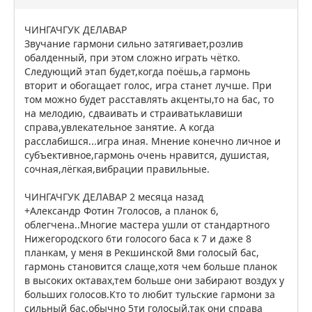
ЧИНГАЧГУК ДЕЛАВАР
Звучание гармони сильно затягивает,розлив
обалденный, при этом сложно играть чётко.
Следующий этап будет,когда поёшь,а гармонь
вторит и обогащает голос, игра станет лучше. При
том можно будет расставлять акценты,то на бас, то
на мелодию, сдваивать и страиватьклавиши
справа,увлекательное занятие. А когда
расслабишся...игра иная. Мнение конечно личное и
субъективное,гармонь очень нравится, душистая,
сочная,лёгкая,вибрации правильные.
ЧИНГАЧГУК ДЕЛАВАР 2 месяца назад
+Александр Фотин 7голосов, а планок 6,
облегчена..Многие мастера ушли от стандартного
Нижегородского 6ти голосого баса к 7 и даже 8
планкам, у меня в Рекшинской 8ми голосый бас,
гармонь становится слаще,хотя чем больше планок
в высоких октавах,тем больше они забирают воздух у
больших голосов.Кто то любит тульские гармони за
сильный бас,обычно 5ти голосый,так они справа