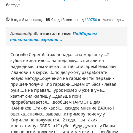
беседе.
9 года 8 мес. назад
-
9 года 8 мес. назад
#39756
от
Александр Ф.
Александр Ф.
ответил в теме
Подбираем
тональность гармони...
Спасибо Серега!...тож попадал ..на морзянку....2
зубов не хватило.... на подлодку....списали на
надводные...там учебка ...штаб...писарем! Николай
Иванович в курсе...!..по делу-хочу разработать
новую методу...обучения на гармони! ты первый -
пришел-получи! .по гармони...идем от баса - левая
рука....а не правая....урок номер 0 уже в уме....
хватит сил -запишу....дальше пока
прорабатывается.....вообщем ГАРМОНЬ для
ЧАЙников....таких как Я.....каждое мнение ВАЖно !
оценка..анализ...выводы..к примеру почему у
Кирилла не получается.. 2 года......и таких
много..пишут ББББ..в Ютубе...буду думать! у Паши
тож не всем подходит!.....я ж и методист!....вообщем