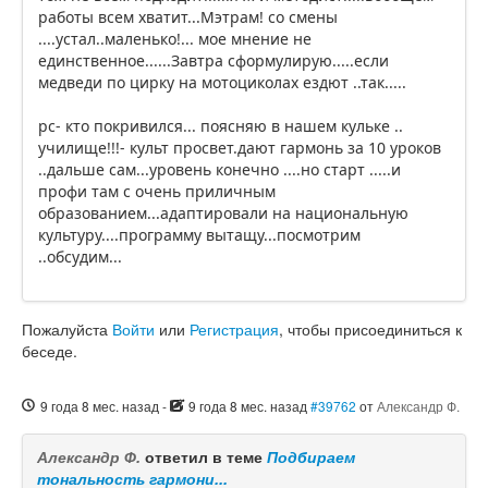
работы всем хватит...Мэтрам! со смены
....устал..маленько!... мое мнение не
единственное......Завтра сформулирую.....если
медведи по цирку на мотоциколах ездют ..так.....
рс- кто покривился... поясняю в нашем кульке ..
училище!!!- культ просвет.дают гармонь за 10 уроков
..дальше сам...уровень конечно ....но старт .....и
профи там с очень приличным
образованием...адаптировали на национальную
культуру....программу вытащу...посмотрим
..обсудим...
Пожалуйста
Войти
или
Регистрация
, чтобы присоединиться к
беседе.
9 года 8 мес. назад
-
9 года 8 мес. назад
#39762
от
Александр Ф.
Александр Ф.
ответил в теме
Подбираем
тональность гармони...