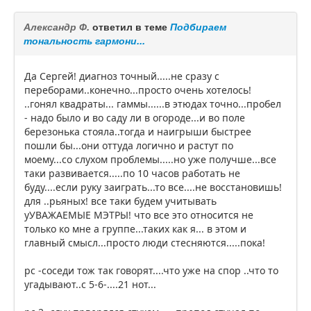
Александр Ф.
ответил в теме
Подбираем
тональность гармони...
Да Сергей! диагноз точный.....не сразу с
переборами..конечно...просто очень хотелось!
..гонял квадраты... гаммы......в этюдах точно...пробел
- надо было и во саду ли в огороде...и во поле
березонька стояла..тогда и наигрыши быстрее
пошли бы...они оттуда логично и растут по
моему...со слухом проблемы.....но уже получше...все
таки развивается.....по 10 часов работать не
буду....если руку заиграть...то все....не восстановишь!
для ..рьяных! все таки будем учитывать
уУВАЖАЕМЫЕ МЭТРЫ! что все это относится не
только ко мне а группе...таких как я... в этом и
главный смысл...просто люди стесняются.....пока!
рс -соседи тож так говорят....что уже на спор ..что то
угадывают..с 5-6-....21 нот...