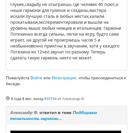
глухие,свадьбу не отыграешь где человек 40 поют,а
наши гармони для гулянок и созданы,мастера
искали лучшую сталь в любых местах,калили
прокатывали,эксперементировали и вышли на
уровень выше любых немцев и итальянцев. Гармони
Потехиных всегда сильны, легки на игру, будто сама
играет, на другой не проиграешь часов 5 и
необыкновенно приятны в звучании, хотя у каждого
Потехина из 12чел.звучат по разному. Теперь
сдалать такую гармонь никто не может.
Пожалуйста
Войти
или
Регистрация
, чтобы присоединиться к
беседе.
9 года 8 мес. назад
#39764
от
Александр Ф.
Александр Ф.
ответил в теме
Подбираем
тональность гармони...