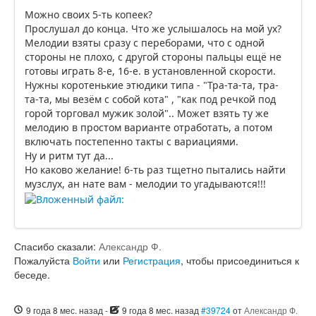
Можно своих 5-ть копеек?
Прослушал до конца. Что же услышалось на мой ух?
Мелодии взяты сразу с переборами, что с одной
стороны не плохо, с другой стороны пальцы ещё не
готовы играть 8-е, 16-е. в установленной скорости.
Нужны коротенькие этюдики типа - "Тра-та-та, тра-
та-та, мы везём с собой кота" , "как под речкой под
горой торговал мужик золой".. Может взять ту же
мелодию в простом варианте отработать, а потом
включать постепенно такты с вариациями.
Ну и ритм тут да...
Но каково желание! 6-ть раз тщетно пытались найти
музслух, ан нате вам - мелодии то угадываются!!!
Спасибо сказали:
Александр Ф.
Пожалуйста
Войти
или
Регистрация
, чтобы присоединиться к
беседе.
9 года 8 мес. назад
-
9 года 8 мес. назад
#39724
от
Александр Ф.