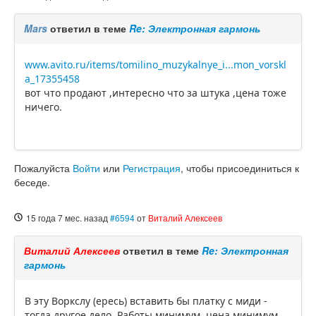
Mars
ответил в теме
Re: Электронная гармонь
www.avito.ru/items/tomilino_muzykalnye_i...mon_vorskl
a_17355458
вот что продают ,интересно что за штука ,цена тоже
ничего.
Пожалуйста
Войти
или
Регистрация
, чтобы присоединиться к
беседе.
15 года 7 мес. назад
#6594
от
Виталий Алексеев
Виталий Алексеев
ответил в теме
Re: Электронная
гармонь
В эту Воркслу (ересь) вставить бы платку с миди -
тогда другое дело. Работы минимум, цена минимум,