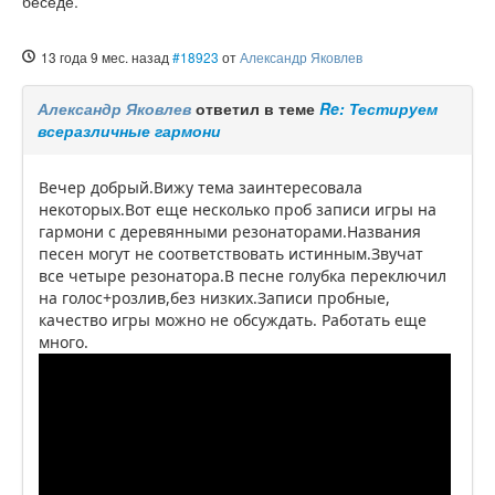
беседе.
13 года 9 мес. назад
#18923
от
Александр Яковлев
Александр Яковлев
ответил в теме
Re: Тестируем
всеразличные гармони
Вечер добрый.Вижу тема заинтересовала
некоторых.Вот еще несколько проб записи игры на
гармони с деревянными резонаторами.Названия
песен могут не соответствовать истинным.Звучат
все четыре резонатора.В песне голубка переключил
на голос+розлив,без низких.Записи пробные,
качество игры можно не обсуждать. Работать еще
много.