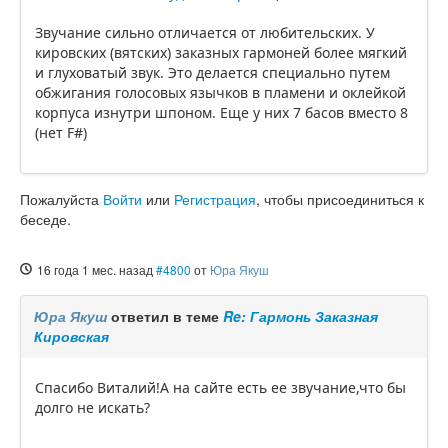
Звучание сильно отличается от любительских. У
кировских (вятских) заказных гармоней более мягкий
и глуховатый звук. Это делается специально путем
обжигания голосовых язычков в пламени и оклейкой
корпуса изнутри шпоном. Еще у них 7 басов вместо 8
(нет F#)
Пожалуйста
Войти
или
Регистрация
, чтобы присоединиться к
беседе.
16 года 1 мес. назад
#4800
от
Юра Якуш
Юра Якуш
ответил в теме
Re: Гармонь Заказная
Кировская
Спасибо Виталий!А на сайте есть ее звучание,что бы
долго не искать?