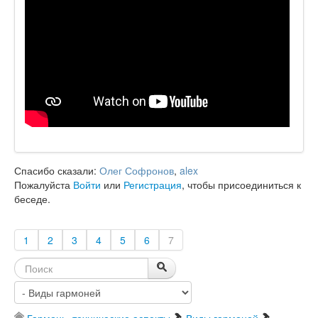
Спасибо сказали:
Олег Софронов
,
alex
Пожалуйста
Войти
или
Регистрация
, чтобы присоединиться к
беседе.
1
2
3
4
5
6
7