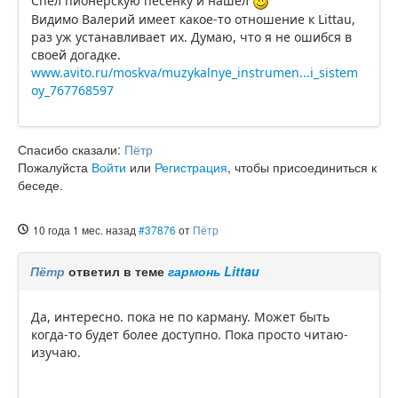
Спел пионерскую песенку и нашёл
Видимо Валерий имеет какое-то отношение к Littau,
раз уж устанавливает их. Думаю, что я не ошибся в
своей догадке.
www.avito.ru/moskva/muzykalnye_instrumen...i_sistem
oy_767768597
Спасибо сказали:
Пётр
Пожалуйста
Войти
или
Регистрация
, чтобы присоединиться к
беседе.
10 года 1 мес. назад
#37876
от
Пётр
Пётр
ответил в теме
гармонь Littau
Да, интересно. пока не по карману. Может быть
когда-то будет более доступно. Пока просто читаю-
изучаю.