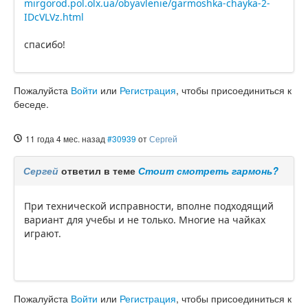
mirgorod.pol.olx.ua/obyavlenie/garmoshka-chayka-2-
IDcVLVz.html
спасибо!
Пожалуйста
Войти
или
Регистрация
, чтобы присоединиться к
беседе.
11 года 4 мес. назад
#30939
от
Сергей
Сергей
ответил в теме
Стоит смотреть гармонь?
При технической исправности, вполне подходящий
вариант для учебы и не только. Многие на чайках
играют.
Пожалуйста
Войти
или
Регистрация
, чтобы присоединиться к