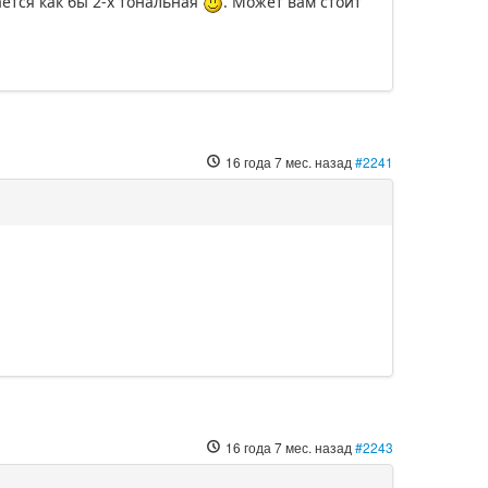
ается как бы 2-х тональная
. Может вам стоит
16 года 7 мес. назад
#2241
16 года 7 мес. назад
#2243