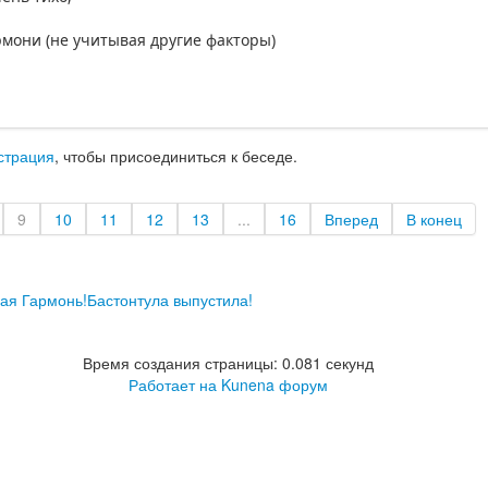
рмони (не учитывая другие факторы)
страция
, чтобы присоединиться к беседе.
9
10
11
12
13
...
16
Вперед
В конец
ая Гармонь!Бастонтула выпустила!
Время создания страницы: 0.081 секунд
Работает на
Kunena форум