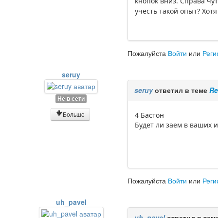
кнопок вниз. Справа чут
учесть такой опыт? Хотя
Пожалуйста
Войти
или
Реги
seruy
seruy
ответил в теме
Re
Не в сети
Больше
4 Бастон
Будет ли заем в ваших 
Пожалуйста
Войти
или
Реги
uh_pavel
uh_pavel
ответил в тем