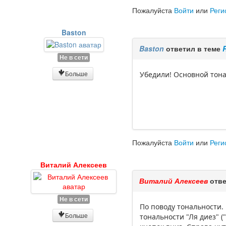
Пожалуйста
Войти
или
Реги
Baston
Baston
ответил в теме
Не в сети
Больше
Убедили! Основной тонал
Пожалуйста
Войти
или
Реги
Виталий Алексеев
Виталий Алексеев
отве
Не в сети
По поводу тональности.
Больше
тональности "Ля диез" (