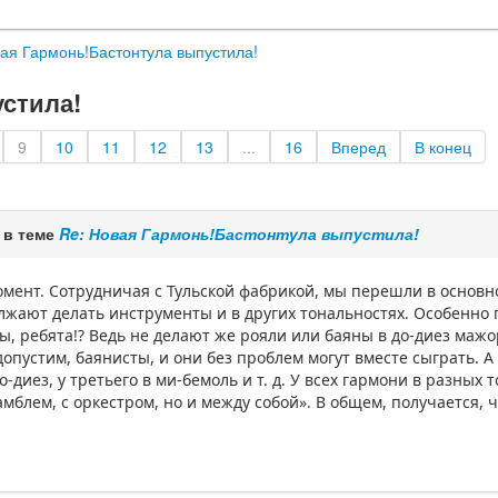
ая Гармонь!Бастонтула выпустила!
стила!
9
10
11
12
13
...
16
Вперед
В конец
 в теме
Re: Новая Гармонь!Бастонтула выпустила!
мент. Сотрудничая с Тульской фабрикой, мы перешли в основно
жают делать инструменты и в других тональностях. Особенно 
ы, ребята!? Ведь не делают же рояли или баяны в до-диез мажоре
опустим, баянисты, и они без проблем могут вместе сыграть. А 
до-диез, у третьего в ми-бемоль и т. д. У всех гармони в разных
амблем, с оркестром, но и между собой». В общем, получается, 