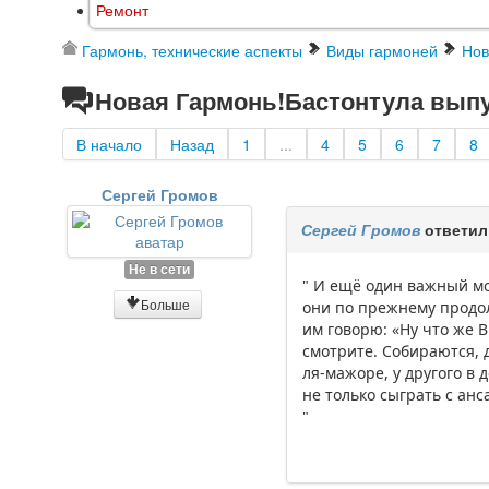
Ремонт
Гармонь, технические аспекты
Виды гармоней
Нов
Новая Гармонь!Бастонтула выпу
В начало
Назад
1
...
4
5
6
7
8
Сергей Громов
Сергей Громов
ответил
Не в сети
" И ещё один важный мо
Больше
они по прежнему продол
им говорю: «Ну что же В
смотрите. Собираются, д
ля-мажоре, у другого в 
не только сыграть с анс
"