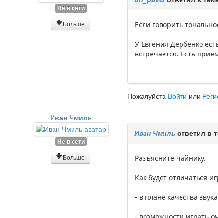
Не в сети
Больше
Если говорить тонально
У Евгения Дербенко ест
встречается. Есть прие
Пожалуйста
Войти
или
Реги
Иван Чмиль
Иван Чмиль
ответил в 
Не в сети
Больше
Разъясните чайнику.
Как будет отличаться игр
- в плане качества звука
- возможности играть оч