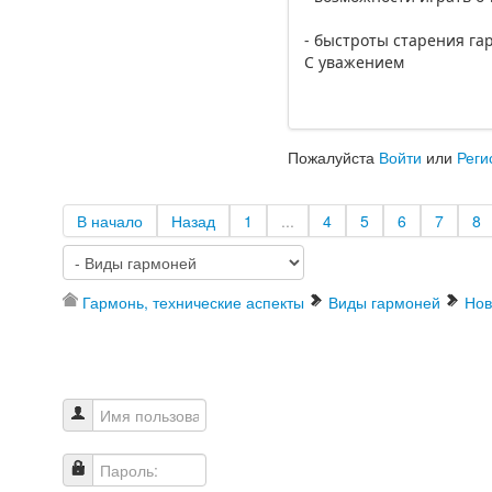
- быстроты старения га
С уважением
Пожалуйста
Войти
или
Реги
В начало
Назад
1
...
4
5
6
7
8
Гармонь, технические аспекты
Виды гармоней
Нов
Имя пользователя