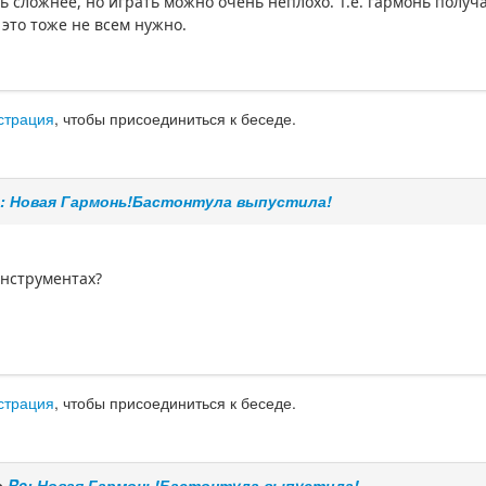
ь сложнее, но играть можно очень неплохо. Т.е. гармонь получ
 это тоже не всем нужно.
страция
, чтобы присоединиться к беседе.
: Новая Гармонь!Бастонтула выпустила!
инструментах?
страция
, чтобы присоединиться к беседе.
е
Re: Новая Гармонь!Бастонтула выпустила!