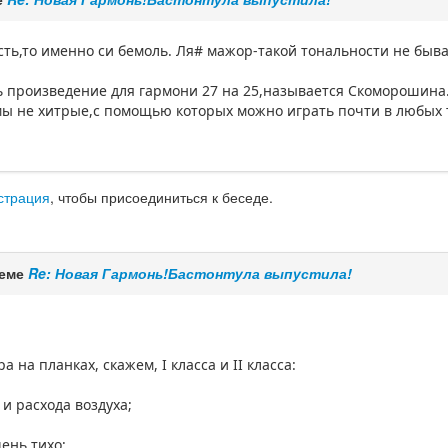
сть,то именно си бемоль. Ля# мажор-такой тональности не быва
ь произведение для гармони 27 на 25,называется Скоморошина. 
мы не хитрые,с помощью которых можно играть почти в любых т
страция
, чтобы присоединиться к беседе.
теме
Re: Новая Гармонь!Бастонтула выпустила!
а на планках, скажем, I класса и II класса:
 и расхода воздуха;
ень тихо;