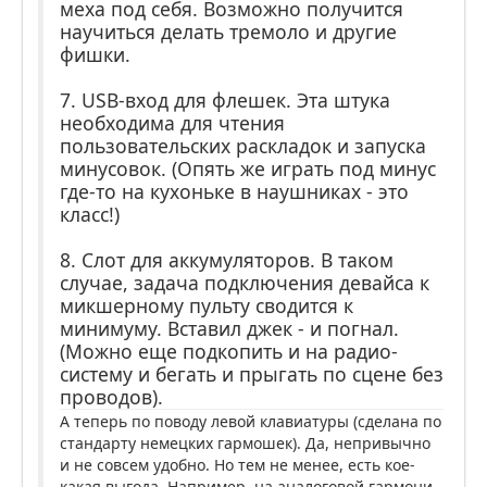
меха под себя. Возможно получится
научиться делать тремоло и другие
фишки.
7. USB-вход для флешек. Эта штука
необходима для чтения
пользовательских раскладок и запуска
минусовок. (Опять же играть под минус
где-то на кухоньке в наушниках - это
класс!)
8. Слот для аккумуляторов. В таком
случае, задача подключения девайса к
микшерному пульту сводится к
минимуму. Вставил джек - и погнал.
(Можно еще подкопить и на радио-
систему и бегать и прыгать по сцене без
проводов).
А теперь по поводу левой клавиатуры (сделана по
стандарту немецких гармошек). Да, непривычно
и не совсем удобно. Но тем не менее, есть кое-
какая выгода. Например, на аналоговой гармони