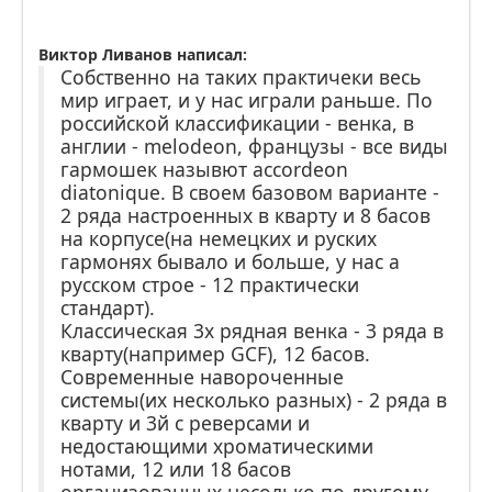
Виктор Ливанов написал:
Собственно на таких практичеки весь
мир играет, и у нас играли раньше. По
российской классификации - венка, в
англии - melodeon, французы - все виды
гармошек назывют accordeon
diatonique. В своем базовом варианте -
2 ряда настроенных в кварту и 8 басов
на корпусе(на немецких и руских
гармонях бывало и больше, у нас а
русском строе - 12 практически
стандарт).
Классическая 3х рядная венка - 3 ряда в
кварту(например GCF), 12 басов.
Современные навороченные
системы(их несколько разных) - 2 ряда в
кварту и 3й с реверсами и
недостающими хроматическими
нотами, 12 или 18 басов