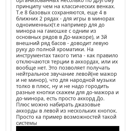
организованных несолько по другому
принципу чем на классических венках.
Т.е 8 базовых сохраняются, еще 4 в
ближних 2 рядах - для игры в минорах
одноименных(т.е например для до
минора на гамошке с одним из
основных рядов в До-мажоре), и 3й
внешний ряд басов - доводит левую
руку до полной хроматики. На
инструментах такого типа - как правило
отключаются терции в аккордах, или их
вообще нет. Это позволяет получать
нейтральное звучание левой(не мажор
и не минор), что для народной музыки
толко в плюс, ну и не надо городить
разные кнопки скажем для до-мажора и
до-минора, есть просто аккорд До.
Плюс можно набирать джазовые
аккорды в левой из нескольких кнопок.
Просто ка пример возможностей такой
системы