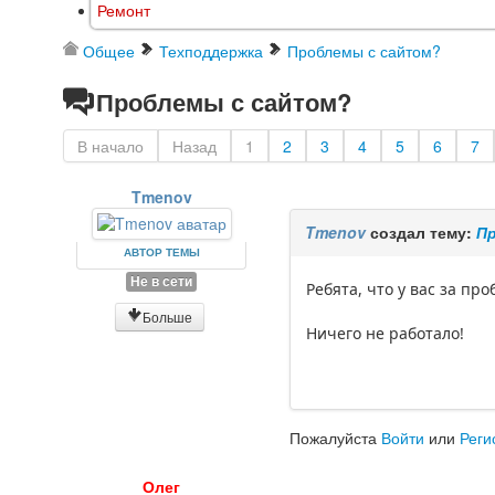
Ремонт
Общее
Техподдержка
Проблемы с сайтом?
Проблемы с сайтом?
В начало
Назад
1
2
3
4
5
6
7
Tmenov
Tmenov
создал тему:
П
АВТОР ТЕМЫ
Не в сети
Ребята, что у вас за пр
Больше
Ничего не работало!
Пожалуйста
Войти
или
Реги
Олег