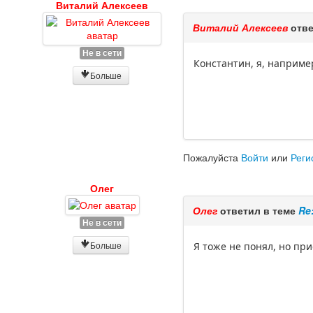
Виталий Алексеев
Виталий Алексеев
отве
Не в сети
Константин, я, например
Больше
Пожалуйста
Войти
или
Реги
Олег
Олег
ответил в теме
Re
Не в сети
Больше
Я тоже не понял, но п