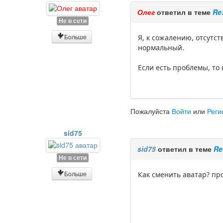
Олег
ответил в теме
Re
Не в сети
Больше
Я, к сожалению, отсутст
нормальный.
Если есть проблемы, т
Пожалуйста
Войти
или
Реги
sid75
sid75
ответил в теме
Re
Не в сети
Больше
Как сменить аватар? пр