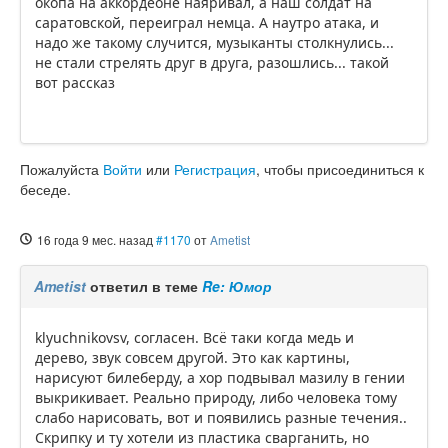
окопа на аккордеоне наяривал, а наш солдат на
саратовской, переиграл немца. А наутро атака, и
надо же такому случится, музыканты столкнулись...
не стали стрелять друг в друга, разошлись... такой
вот рассказ
Пожалуйста
Войти
или
Регистрация
, чтобы присоединиться к
беседе.
16 года 9 мес. назад
#1170
от
Ametist
Ametist
ответил в теме
Re: Юмор
klyuchnikovsv, согласен. Всё таки когда медь и
дерево, звук совсем другой. Это как картины,
нарисуют билеберду, а хор подвывал мазилу в гении
выкрикивает. Реально природу, либо человека тому
слабо нарисовать, вот и появились разные течения..
Скрипку и ту хотели из пластика сварганить, но