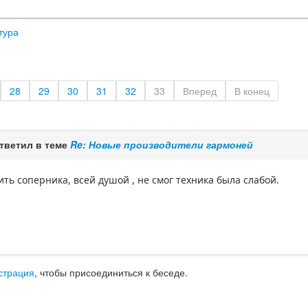
тура
28
29
30
31
32
33
Вперед
В конец
тветил в теме
Re: Новые производители гармоней
ть соперника, всей душой , не смог техника была слабой.
страция
, чтобы присоединиться к беседе.