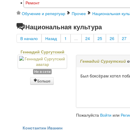
Ремонт
Обучение и репертуар
Прочее
Национальная куль
Национальная культура
В начало
Назад
1
...
24
25
26
27
Геннадий Сургутский
Геннадий Сургутский
о
Не в сети
Был боксёрам хотел поби
Больше
Пожалуйста
Войти
или
Реги
Константин Иванин