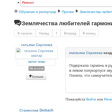
Ремонт
Обучение и репертуар
Прочее
Землячества любит
Землячества любителей гармони 
В начало
Назад
1
Вперед
В конец
татьяна Сергеева
татьяна Сергеева
созд
АВТОР ТЕМЫ
Подержала гармонь в ру
Не в сети
в левом полукорпусе зв
Поняла, что самоучитель
Больше
Пожалуйста
Войти
или
Реги
Станислав Derkach