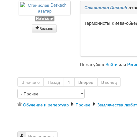
Станислав Derkach
отв
Не в сети
Гармонисты Киева-обье
Больше
Пожалуйста
Войти
или
Реги
В начало
Назад
1
Вперед
В конец
Обучение и репертуар
Прочее
Землячества любит