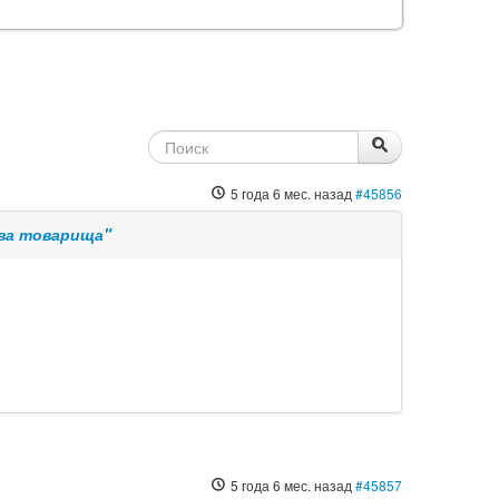
5 года 6 мес. назад
#45856
два товарища"
5 года 6 мес. назад
#45857