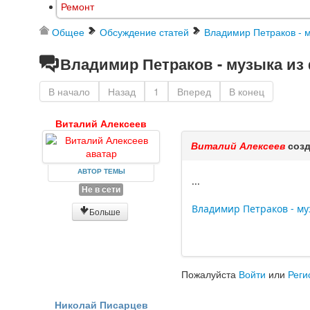
Ремонт
Общее
Обсуждение статей
Владимир Петраков - 
Владимир Петраков - музыка из
В начало
Назад
1
Вперед
В конец
Виталий Алексеев
Виталий Алексеев
созд
АВТОР ТЕМЫ
...
Не в сети
Владимир Петраков - му
Больше
Пожалуйста
Войти
или
Реги
Николай Писарцев