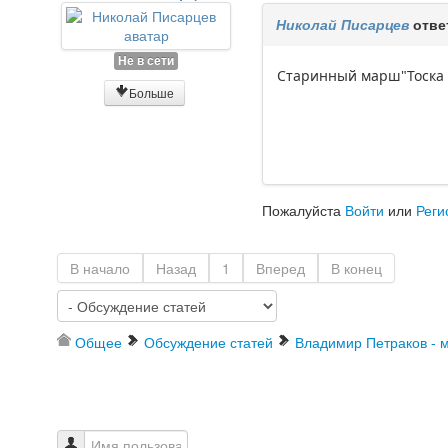
Николай Писарцев
отве
Не в сети
Старинный марш"Тоска 
Больше
Пожалуйста
Войти
или
Реги
В начало
Назад
1
Вперед
В конец
Общее
Обсуждение статей
Владимир Петраков - 