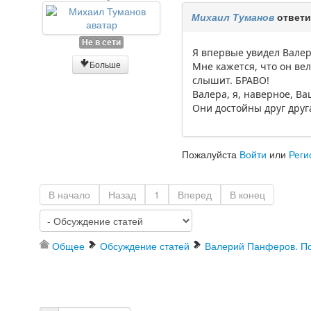
Михаил Туманов
ответи
Не в сети
Я впервые увидел Валер
Больше
Мне кажется, что он ве
слышит. БРАВО!
Валера, я, наверное, В
Они достойны друг друга
Пожалуйста
Войти
или
Реги
В начало
Назад
1
Вперед
В конец
Общее
Обсуждение статей
Валерий Панферов. По