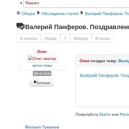
Ремонт
Общее
Обсуждение статей
Валерий Панферов. По
Валерий Панферов. Поздравлени
В начало
Назад
1
Вперед
В конец
Олег
Олег
создал тему:
Вале
АВТОР ТЕМЫ
Не в сети
Валерий Панферов. Поз
Больше
Пожалуйста
Войти
или
Реги
Михаил Туманов