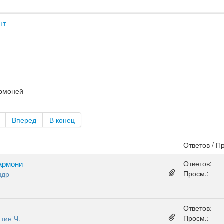
нт
армоней
Вперед
В конец
Ответов / П
армони
Ответов:
Просм.:
ндр
Ответов:
Просм.:
тин Ч.