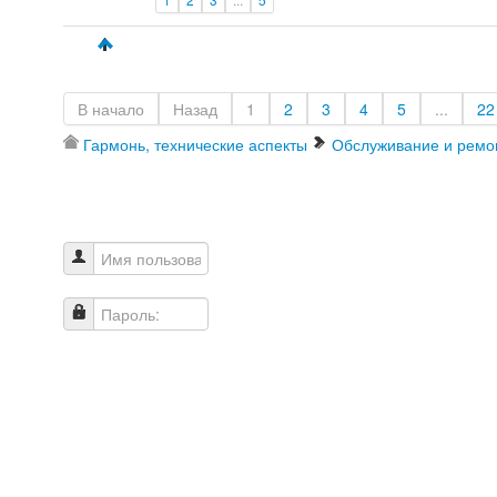
В начало
Назад
1
2
3
4
5
...
22
Гармонь, технические аспекты
Обслуживание и ремо
Имя пользователя
Пароль: