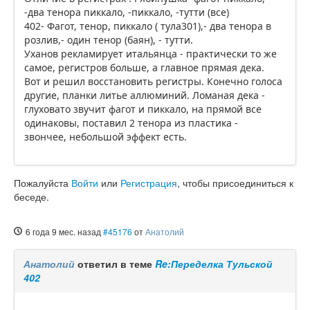
-два тенора пиккало, -пиккало, -тутти (все)
402- Фагот, тенор, пиккало ( тула301),- два тенора в
розлив,- один тенор (баян), - тутти.
Уханов рекламирует итальянца - практически то же
самое, регистров больше, а главное прямая дека.
Вот и решил восстановить регистры. Конечно голоса
другие, планки литье аллюминий. Ломаная дека -
глуховато звучит фагот и пиккало, на прямой все
одинаковы, поставил 2 тенора из пластика -
звончее, небольшой эффект есть.
Пожалуйста
Войти
или
Регистрация
, чтобы присоединиться к
беседе.
6 года 9 мес. назад
#45176
от
Анатолий
Анатолий
ответил в теме
Re:Переделка Тульской
402