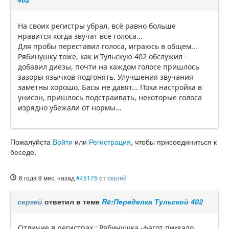
На своих регистры убрал, всё равно больше
нравится когда звучат все голоса...
Для пробы переставил голоса, играюсь в общем...
Рябинушку тоже, как и Тульскую 402 обслужил -
добавил диезы, почти на каждом голосе пришлось
зазоры язычков подгонять. Улучшения звучания
заметны хорошо. Басы не давят... Пока настройка в
унисон, пришлось подстраивать, некоторые голоса
изрядно убежали от нормы...
Пожалуйста
Войти
или
Регистрация
, чтобы присоединиться к
беседе.
6 года 9 мес. назад
#45175
от
сергей
сергей
ответил в теме
Re:Переделка Тульской 402
Отличие в регистрах : Рябинушка -фагот пиккало,