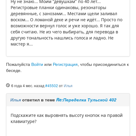
Ну не знаю... Моим "девушкам" по 40 лет...
Регистровые планки одинаковы, резонаторы
деревянные, с занозами... Местами щели заливал
воском... О ломаной деке и речи не идёт... Просто по
возможности вернул голос и уже хорошо. Я так для
себя считаю. Не из чего выбирать, для перевода в
другую тональность нашлись голоса и ладно. Не
мастер я...
Пожалуйста
Войти
или
Регистрация
, чтобы присоединиться к
беседе.
6 года 4 мес. назад
#45502
от
Илья
Илья
ответил в теме
Re:Переделка Тульской 402
Подскажите как выровнять высоту кнопок на правой
клавиатуре?