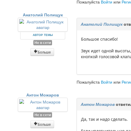
Пожалуйста
Войти
или
Реги
Анатолий Полищук
Анатолий Полищук
отв
АВТОР ТЕМЫ
Большое спасибо!
Не в сети
Звук идет одной высоты,
Больше
кнопкой голосовой клап
Пожалуйста
Войти
или
Реги
Антон Можаров
Антон Можаров
ответи
Не в сети
Да, так и надо сделать.
Больше
Если уплотнительная ла