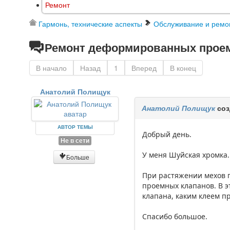
Ремонт
Гармонь, технические аспекты
Обслуживание и ремо
Ремонт деформированных проем
В начало
Назад
1
Вперед
В конец
Анатолий Полищук
Анатолий Полищук
соз
АВТОР ТЕМЫ
Добрый день.
Не в сети
У меня Шуйская хромка. 
Больше
При растяжении мехов п
проемных клапанов. В э
клапана, каким клеем п
Спасибо большое.