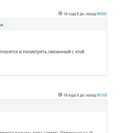
16 года 5 дн. назад
#5097
в.
относится и посмотреть связанный с этой
16 года 5 дн. назад
#5103
 просто поднять ворс ногтем. Перекошенный