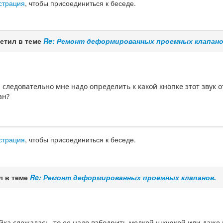
страция
, чтобы присоединиться к беседе.
етил в теме
Re: Ремонт деформированных проемных клапано
 следовательно мне надо определить к какой кнопке этот звук 
ан?
страция
, чтобы присоединиться к беседе.
л в теме
Re: Ремонт деформированных проемных клапанов.
йка слежалась, то ее надо взбодрить мелкой шкуркой или даже