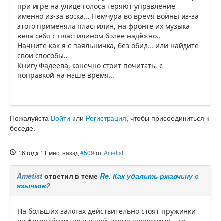
при игре на улице голоса теряют управление
именно из-за воска... Немчура во время войны из-за
этого применяла пластилин, на фронте их музыка
вела себя с пластилином более надёжно..
Начните как я с паяльничка, без обид... или найдите
свои способы..
Книгу Фадеева, конечно стоит почитать, с
поправкой на наше время...
Пожалуйста
Войти
или
Регистрация
, чтобы присоединиться к
беседе.
16 года 11 мес. назад
#509
от
Ametist
Ametist
ответил в теме
Re: Как удалить ржавчину с
язычков?
На больших залогах действительно стоят пружинки
из фотоплёнки, но и к ней время неумолимо... со