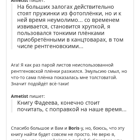
Ametist
пишет:
На больших залогах действительно
стоят пружинки из фотоплёнки, но и к
ней время неумолимо... со временем
извивается, становится хрупкой, я
пользовался тонкими плёнками
приобретёнными в канцтоварах, в том
числе рентгеновскими...
Ага! Я как раз парой листов неиспользованной
рентгеновской плёнки разжился. Эмульсию смыл, но
что-то сама плёнка показалась мне толстоватой.
Значит подойдёт всё-таки!
Ametist
пишет:
Книгу Фадеева, конечно стоит
почитать, с поправкой на наше время...
Спасибо большое и Вам и
Boris
-у, но, боюсь, что эту
книгу найти будет совсем не просто. Не верю я,