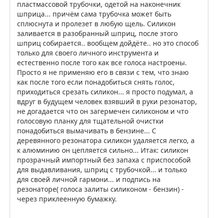
пластмассовой трубочки, одетой на наконечник
шприца... причём сама трубочка может быть
сплюснута и пролезет в любую щель. Силикон
заливается в разобранный шприц, после этого
шприц собирается.. вообщем дойдёте.. но это способ
только для своего личного инструмента и
естественно после того как все голоса настроены.
Просто я не применяю его в связи с тем, что знаю
как после того если понадобиться снять голос,
приходиться срезать силикон... я просто подумал, а
вдруг в будущем человек взявший в руки резонатор,
не догадается что он загермечен силиконом и что
голосовую планку для тщательной очистки
понадобиться вымачивать в бензине... С
деревянного резонатора силикон удаляется легко, а
к алюминию он цепляется сильно... Итак: силикон
прозрачный импортный без запаха с приспособой
для выдавливания, шприц с трубочкой... и только
для своей личной гармони... и подпись на
резонаторе( голоса залиты силиконом - бензин) -
через приклеенную бумажку.