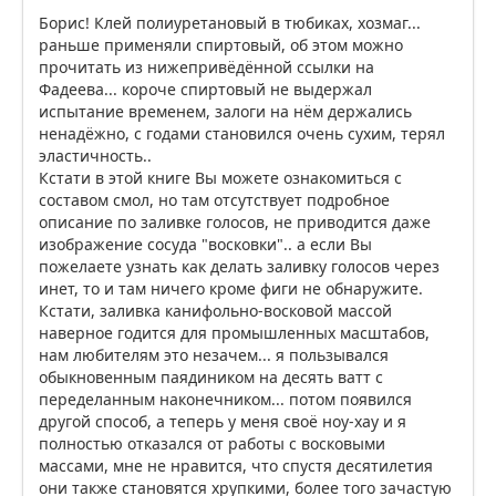
Борис! Клей полиуретановый в тюбиках, хозмаг...
раньше применяли спиртовый, об этом можно
прочитать из нижепривёдённой ссылки на
Фадеева... короче спиртовый не выдержал
испытание временем, залоги на нём держались
ненадёжно, с годами становился очень сухим, терял
эластичность..
Кстати в этой книге Вы можете ознакомиться с
составом смол, но там отсутствует подробное
описание по заливке голосов, не приводится даже
изображение сосуда "восковки".. а если Вы
пожелаете узнать как делать заливку голосов через
инет, то и там ничего кроме фиги не обнаружите.
Кстати, заливка канифольно-восковой массой
наверное годится для промышленных масштабов,
нам любителям это незачем... я пользывался
обыкновенным паядиником на десять ватт с
переделанным наконечником... потом появился
другой способ, а теперь у меня своё ноу-хау и я
полностью отказался от работы с восковыми
массами, мне не нравится, что спустя десятилетия
они также становятся хрупкими, более того зачастую