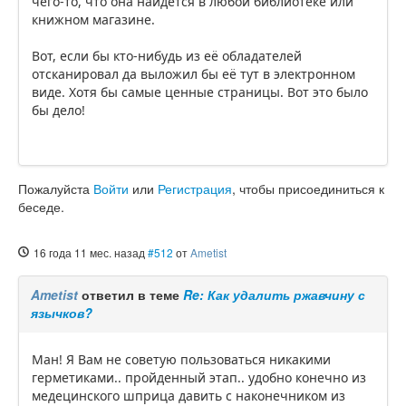
чего-то, что она найдётся в любой библиотеке или
книжном магазине.
Вот, если бы кто-нибудь из её обладателей
отсканировал да выложил бы её тут в электронном
виде. Хотя бы самые ценные страницы. Вот это было
бы дело!
Пожалуйста
Войти
или
Регистрация
, чтобы присоединиться к
беседе.
16 года 11 мес. назад
#512
от
Ametist
Ametist
ответил в теме
Re: Как удалить ржавчину с
язычков?
Ман! Я Вам не советую пользоваться никакими
герметиками.. пройденный этап.. удобно конечно из
медецинского шприца давить с наконечником из