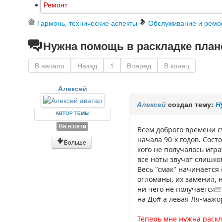
Ремонт
Гармонь, технические аспекты
Обслуживание и ремо
Нужна помощь в раскладке плано
В начало
Назад
1
Вперед
В конец
Алексей
Алексей
создал тему:
Н
АВТОР ТЕМЫ
Не в сети
Всем доброго времени с
начала 90-х годов. Сос
Больше
кого не получалось игра
все ноты звучат слишком
Весь "смак" начинается 
отломаны, их заменил, 
ни чего не получается!
на До# а левая Ля-мажор
Теперь мне нужна раскл