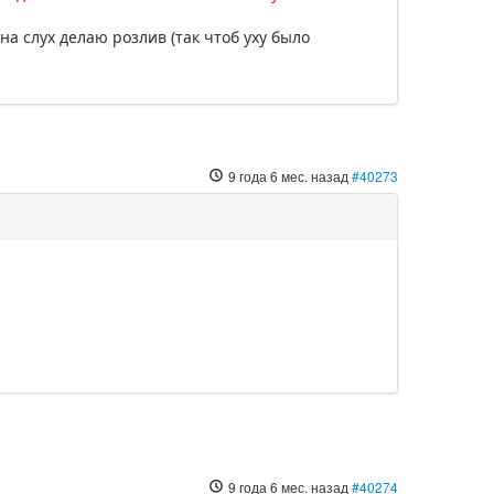
на слух делаю розлив (так чтоб уху было
9 года 6 мес. назад
#40273
9 года 6 мес. назад
#40274