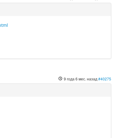
html
9 года 6 мес. назад
#40275