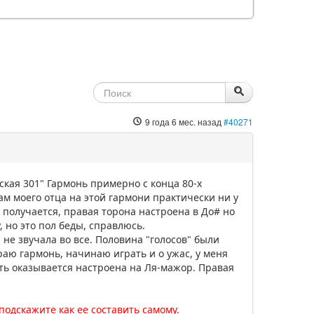
9 года 6 мес. назад
#40271
ская 301" Гармонь примерно с конца 80-х
ам моего отца на этой гармони практически ни у
ла получается, правая торона настроена в До# но
, но это пол беды, справлюсь.
 не звучала во все. Половина "голосов" были
аю гармонь, начинаю играть и о ужас, у меня
сть оказывается настроена на Ля-мажор. Правая
подскажите как ее составить самому.