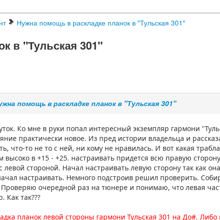
нт
Нужна помощь в раскладке планок в "Тульская 301"
к в "Тульская 301"
ужна помощь в раскладке планок в "Тульская 301"
уток. Ко мне в руки попал интересный экземпляр гармони "Туль
тояние практически новое. Из пред истории владельца и рассказ
ть, что-то не то с ней, ни кому не нравилась. И вот какая траб
 высоко в +15 - +25. настраивать придется всю правую сторону
с левой стороной. Начал настраивать левую сторону так как она
начал настраивать. Немного подстроив решил проверить. Собир
!! Проверяю очередной раз на тюнере и понимаю, что левая ча
. Как так???
адка планок левой стороны гармони Тульская 301 на До#. Либо 