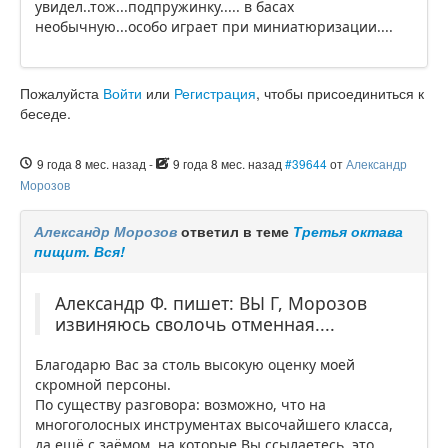
увидел..тож...подпружинку..... в басах
необычную...особо играет при миниатюризации....
Пожалуйста
Войти
или
Регистрация
, чтобы присоединиться к
беседе.
9 года 8 мес. назад
-
9 года 8 мес. назад
#39644
от
Александр
Морозов
Александр Морозов
ответил в теме
Третья октава
пищит. Вся!
Александр Ф. пишет: ВЫ Г, Морозов
извиняюсь сволочь отменная....
Благодарю Вас за столь высокую оценку моей
скромной персоны.
По существу разговора: возможно, что на
многоголосных инструментах высочайшего класса,
да ещё с заёмом, на которые Вы ссылаетесь, это