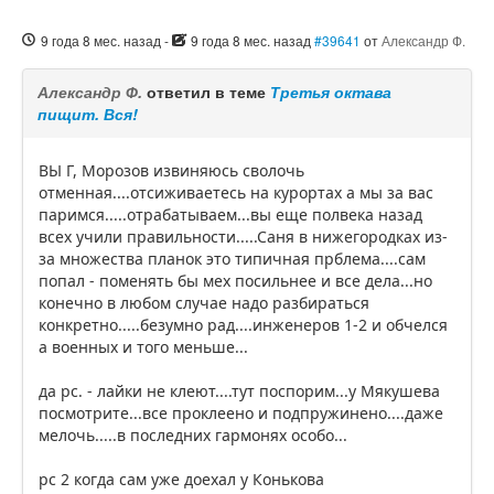
9 года 8 мес. назад
-
9 года 8 мес. назад
#39641
от
Александр Ф.
Александр Ф.
ответил в теме
Третья октава
пищит. Вся!
ВЫ Г, Морозов извиняюсь сволочь
отменная....отсиживаетесь на курортах а мы за вас
паримся.....отрабатываем...вы еще полвека назад
всех учили правильности.....Саня в нижегородках из-
за множества планок это типичная прблема....сам
попал - поменять бы мех посильнее и все дела...но
конечно в любом случае надо разбираться
конкретно.....безумно рад....инженеров 1-2 и обчелся
а военных и того меньше...
да рс. - лайки не клеют....тут поспорим...у Мякушева
посмотрите...все проклеено и подпружинено....даже
мелочь.....в последних гармонях особо...
рс 2 когда сам уже доехал у Конькова