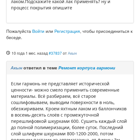
лаком.Подскажите какой лак применять? ну и
процесс покрытия опишите
Пожалуйста
Войти
или
Регистрация
, чтобы присоединиться к
беседе.
10 года 1 мес. назад
#37837
от
Акын
Акын
ответил в теме
Ремонт корпуса гармони
Если гармонь не представляет исторической
ценности- можно смело применить современные
материалы. Всё разбираем, всё старое
сошлифовываем, выводим поверхности в ноль,
обезжириваем. Кроем яхтным лаком из баллончиков
в восемь-десять слоёв с промежуточной
перешлифовкой шкурками 600. Сушить каждый слой
до полной полимеризации, более суток. Последний
слой шлифуем шкурками 800-1200-2000, потом
полируем пастами из автомагазина, от фирмы 3м.