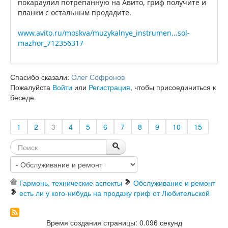
покараулил потрёпанную на Авито, гриф получите и
планки с остальным продадите.
www.avito.ru/moskva/muzykalnye_instrumen...sol-
mazhor_712356317
Спасибо сказали:
Олег Софронов
Пожалуйста
Войти
или
Регистрация
, чтобы присоединиться к
беседе.
1
2
3
4
5
6
7
8
9
10
15
Гармонь, технические аспекты
Обслуживание и ремонт
есть ли у кого-нибудь на продажу гриф от Любительской
Время создания страницы: 0.096 секунд