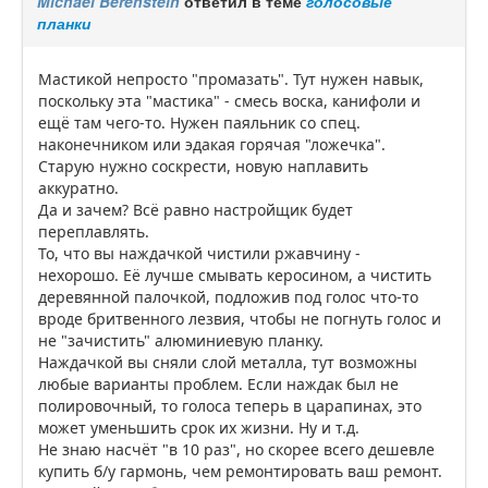
Michael Berenstein
ответил в теме
голосовые
планки
Мастикой непросто "промазать". Тут нужен навык,
поскольку эта "мастика" - смесь воска, канифоли и
ещё там чего-то. Нужен паяльник со спец.
наконечником или эдакая горячая "ложечка".
Старую нужно соскрести, новую наплавить
аккуратно.
Да и зачем? Всё равно настройщик будет
переплавлять.
То, что вы наждачкой чистили ржавчину -
нехорошо. Её лучше смывать керосином, а чистить
деревянной палочкой, подложив под голос что-то
вроде бритвенного лезвия, чтобы не погнуть голос и
не "зачистить" алюминиевую планку.
Наждачкой вы сняли слой металла, тут возможны
любые варианты проблем. Если наждак был не
полировочный, то голоса теперь в царапинах, это
может уменьшить срок их жизни. Ну и т.д.
Не знаю насчёт "в 10 раз", но скорее всего дешевле
купить б/у гармонь, чем ремонтировать ваш ремонт.