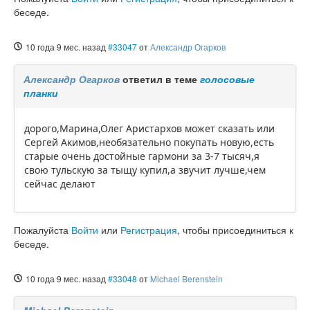
беседе.
10 года 9 мес. назад
#33047
от
Александр Огарков
Александр Огарков
ответил в теме
голосовые
планки
дорого,Марина,Олег Аристархов может сказать или
Сергей Акимов,необязательно покупать новую,есть
старые очень достойные гармони за 3-7 тысяч,я
свою тульскую за тыщу купил,а звучит лучше,чем
сейчас делают
Пожалуйста
Войти
или
Регистрация
, чтобы присоединиться к
беседе.
10 года 9 мес. назад
#33048
от
Michael Berenstein