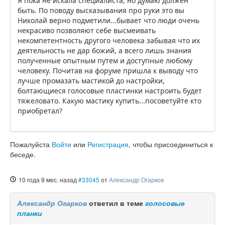
Я пока не искала специалиста, но думаю должен
быть. По поводу высказывания про руки это вы
Николай верно подметили...бывает что люди очень
некрасиво позволяют себе высмеивать
некомпетентность другого человека забывая что их
деятельность не дар божий, а всего лишь знания
полученные опытным путем и доступные любому
человеку. Почитав на форуме пришла к выводу что
лучше промазать мастикой до настройки,
болтающиеся голосовые пластинки настроить будет
тяжеловато. Какую мастику купить...посоветуйте кто
приобретал?
Пожалуйста
Войти
или
Регистрация
, чтобы присоединиться к
беседе.
10 года 9 мес. назад
#33045
от
Александр Огарков
Александр Огарков
ответил в теме
голосовые
планки