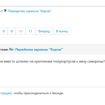
нт
Переделка гармони "Киров"
8
9
10
11
Вперед
В конец
 теме
Re: Переделка гармони "Киров"
ем вместо шпилек на креплении полукорпусов к меху саморезы?
страция
, чтобы присоединиться к беседе.