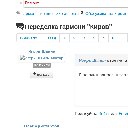
Ремонт
Гармонь, технические аспекты
Обслуживание и ремо
Переделка гармони "Киров"
В начало
Назад
1
2
3
4
5
6
7
Игорь Шанин
Игорь Шанин
ответил в
Не в сети
Больше
Еще один вопрос. А зач
Пожалуйста
Войти
или
Реги
Олег Аристархов