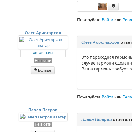
Пожалуйста
Войти
или
Реги
Олег Аристархов
Олег Аристархов
ответ
АВТОР ТЕМЫ
Это переходная гармонь
Не в сети
случае гармони сделанн
Ваша гармонь требует р
Больше
Пожалуйста
Войти
или
Реги
Павел Петров
Павел Петров
ответил 
Не в сети