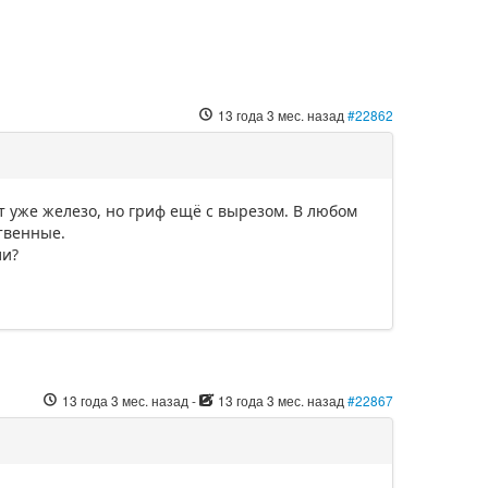
13 года 3 мес. назад
#22862
т уже железо, но гриф ещё с вырезом. В любом
твенные.
ли?
13 года 3 мес. назад
-
13 года 3 мес. назад
#22867