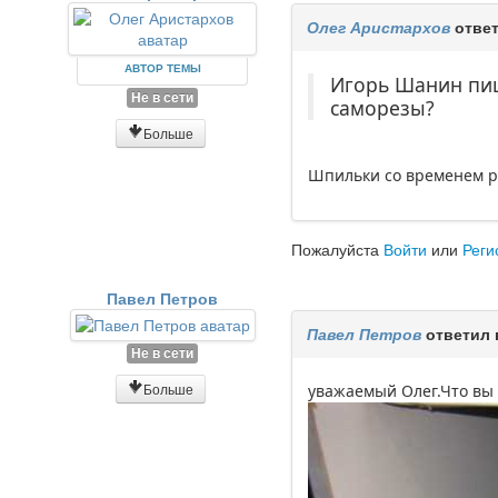
Олег Аристархов
ответ
АВТОР ТЕМЫ
Игорь Шанин пиш
Не в сети
саморезы?
Больше
Шпильки со временем ра
Пожалуйста
Войти
или
Реги
Павел Петров
Павел Петров
ответил 
Не в сети
Больше
уважаемый Олег.Что вы 