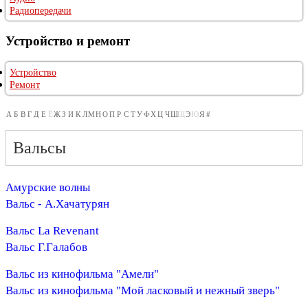
Радиопередачи
Устройство и ремонт
Устройство
Ремонт
А
Б
В
Г
Д
Е
Ё
Ж
З
И
К
Л
М
Н
О
П
Р
С
Т
У
Ф
Х
Ц
Ч
Ш
Щ
Э
Ю
Я
#
Вальсы
Амурские волны
Вальс - А.Хачатурян
Вальс La Revenant
Вальс Г.Галабов
Вальс из кинофильма "Амели"
Вальс из кинофильма "Мой ласковый и нежный зверь"