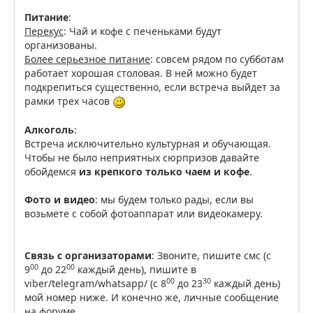
Питание
:
Перекус
: Чай и кофе с печеньками будут
организованы.
Более серьезное питание
: совсем рядом по субботам
работает хорошая столовая. В ней можно будет
подкрепиться существенно, если встреча выйдет за
рамки трех часов
Алкоголь
:
Встреча исключительно культурная и обучающая.
Чтобы не было неприятных сюрпризов давайте
обойдемся
из крепкого только чаем и кофе
.
Фото и видео
: мы будем только рады, если вы
возьмете с собой фотоаппарат или видеокамеру.
Связь с организаторами
: Звоните, пишите смс (с
00
00
9
до 22
каждый день), пишите в
00
30
viber/telegram/whatsapp/ (с 8
до 23
каждый день)
мой номер ниже. И конечно же, личные сообщение
на форуме.