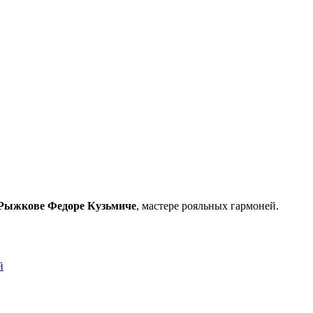
Рыжкове Федоре Кузьмиче
, мастере рояльных гармоней.
й