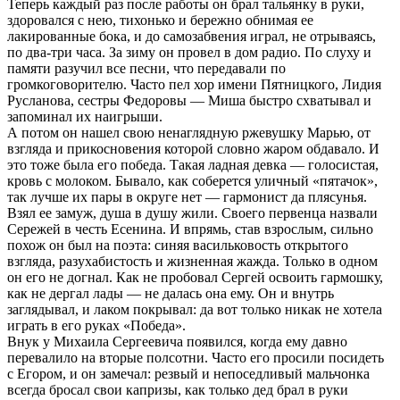
Теперь каждый раз после работы он брал тальянку в руки,
здоровался с нею, тихонько и бережно обнимая ее
лакированные бока, и до самозабвения играл, не отрываясь,
по два-три часа. За зиму он провел в дом радио. По слуху и
памяти разучил все песни, что передавали по
громкоговорителю. Часто пел хор имени Пятницкого, Лидия
Русланова, сестры Федоровы — Миша быстро схватывал и
запоминал их наигрыши.
А потом он нашел свою ненаглядную ржевушку Марью, от
взгляда и прикосновения которой словно жаром обдавало. И
это тоже была его победа. Такая ладная девка — голосистая,
кровь с молоком. Бывало, как соберется уличный «пятачок»,
так лучше их пары в округе нет — гармонист да плясунья.
Взял ее замуж, душа в душу жили. Своего первенца назвали
Сережей в честь Есенина. И впрямь, став взрослым, сильно
похож он был на поэта: синяя васильковость открытого
взгляда, разухабистость и жизненная жажда. Только в одном
он его не догнал. Как не пробовал Сергей освоить гармошку,
как не дергал лады — не далась она ему. Он и внутрь
заглядывал, и лаком покрывал: да вот только никак не хотела
играть в его руках «Победа».
Внук у Михаила Сергеевича появился, когда ему давно
перевалило на вторые полсотни. Часто его просили посидеть
с Егором, и он замечал: резвый и непоседливый мальчонка
всегда бросал свои капризы, как только дед брал в руки