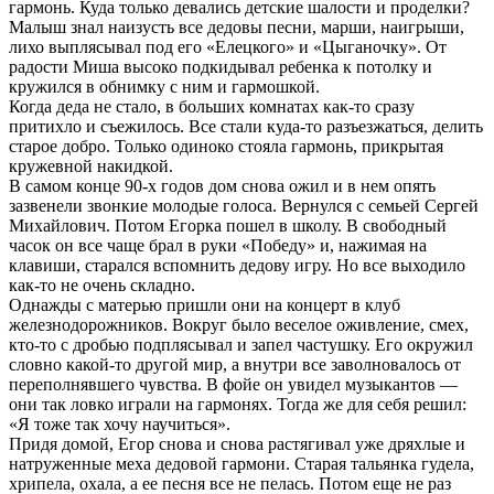
гармонь. Куда только девались детские шалости и проделки?
Малыш знал наизусть все дедовы песни, марши, наигрыши,
лихо выплясывал под его «Елецкого» и «Цыганочку». От
радости Миша высоко подкидывал ребенка к потолку и
кружился в обнимку с ним и гармошкой.
Когда деда не стало, в больших комнатах как-то сразу
притихло и съежилось. Все стали куда-то разъезжаться, делить
старое добро. Только одиноко стояла гармонь, прикрытая
кружевной накидкой.
В самом конце 90-х годов дом снова ожил и в нем опять
зазвенели звонкие молодые голоса. Вернулся с семьей Сергей
Михайлович. Потом Егорка пошел в школу. В свободный
часок он все чаще брал в руки «Победу» и, нажимая на
клавиши, старался вспомнить дедову игру. Но все выходило
как-то не очень складно.
Однажды с матерью пришли они на концерт в клуб
железнодорожников. Вокруг было веселое оживление, смех,
кто-то с дробью подплясывал и запел частушку. Его окружил
словно какой-то другой мир, а внутри все заволновалось от
переполнявшего чувства. В фойе он увидел музыкантов —
они так ловко играли на гармонях. Тогда же для себя решил:
«Я тоже так хочу научиться».
Придя домой, Егор снова и снова растягивал уже дряхлые и
натруженные меха дедовой гармони. Старая тальянка гудела,
хрипела, охала, а ее песня все не пелась. Потом еще не раз