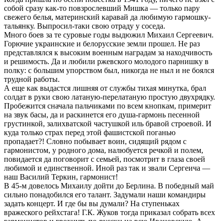
собой сразу как-то повзрослевший Мишка — только пару
свежего белья, материнский каравай да любимую гармошку-
тальянку. Выпросил-таки свою отраду у соседа.
Много боев за те суровые годы выдюжил Михаил Сергеевич.
Горючие украинские и белорусские земли прошел. Не раз
представлялся к высоким военным наградам за находчивость
и решимость. Да и любили ржевского молодого парнишку в
полку: с большим упорством был, никогда не ныл и не боялся
трудной работы.
А еще как выдастся лишняя от службы тихая минутка, брал
солдат в руки свою латаную-перелатаную простую двухрядку.
Пробежится сначала пальчиками по всем кнопкам, примерит
на звук басы, да и раскинется его душа-гармонь песенной
грустинкой, залихватской частушкой иль бравой строевой. И
куда только страх перед этой фашистской поганью
пропадает?! Словно побывает воин, сидящий рядом с
гармонистом, у родного дома, налюбуется речкой и полем,
повидается да поговорит с семьей, посмотрит в глаза своей
любимой и единственной. Иной раз так и звали Сергеича —
наш Василий Теркин, гармонист!
В 45-м довелось Михаилу дойти до Берлина. В победный май
сильно понадобился его талант. Задумали наши командиры
задать концерт. И где бы вы думали? На ступеньках
вражеского рейхстага! Г.К. Жуков тогда приказал собрать всех