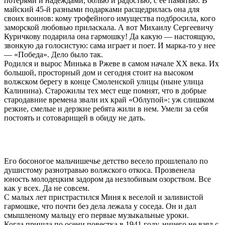
потерями и надеждами, болью и радостью, с ее памятью. В
майский 45-й разными подарками расщедрилась она для
своих воинов: кому трофейного имущества подбросила, кого
заморской любовью приласкала. А вот Михаилу Сергеевичу
Куричкову подарила она гармошку! Да какую — настоящую,
звонкую да голосистую: сама играет и поет. И марка-то у нее
— «Победа». Дело было так.
Родился и вырос Минька в Ржеве в самом начале ХХ века. Их
большой, просторный дом и сегодня стоит на высоком
волжском берегу в конце Смоленской улицы (ныне улица
Калинина). Старожилы тех мест еще помнят, что в добрые
стародавние времена звали их край «Облупой»: уж слишком
резкие, смелые и дерзкие ребята жили в нем. Умели за себя
постоять и сотоварищей в обиду не дать.
Его босоногое мальчишечье детство весело прошлепало по
душистому разнотравью волжского откоса. Прозвенела
юность молодецким задором да незлобивым озорством. Все
как у всех. Да не совсем.
С малых лет пристрастился Миня к веселой и заливистой
гармошке, что почти без дела лежала у соседа. Он и дал
смышленому мальцу его первые музыкальные уроки.
Когда пришла по осени повестка в 1941 году, ничего не взял с