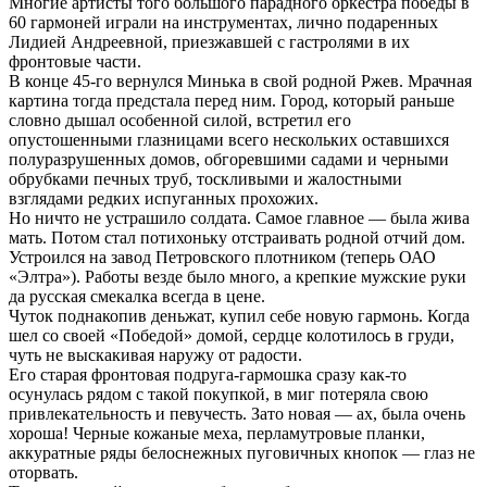
Многие артисты того большого парадного оркестра победы в
60 гармоней играли на инструментах, лично подаренных
Лидией Андреевной, приезжавшей с гастролями в их
фронтовые части.
В конце 45-го вернулся Минька в свой родной Ржев. Мрачная
картина тогда предстала перед ним. Город, который раньше
словно дышал особенной силой, встретил его
опустошенными глазницами всего нескольких оставшихся
полуразрушенных домов, обгоревшими садами и черными
обрубками печных труб, тоскливыми и жалостными
взглядами редких испуганных прохожих.
Но ничто не устрашило солдата. Самое главное — была жива
мать. Потом стал потихоньку отстраивать родной отчий дом.
Устроился на завод Петровского плотником (теперь ОАО
«Элтра»). Работы везде было много, а крепкие мужские руки
да русская смекалка всегда в цене.
Чуток поднакопив деньжат, купил себе новую гармонь. Когда
шел со своей «Победой» домой, сердце колотилось в груди,
чуть не выскакивая наружу от радости.
Его старая фронтовая подруга-гармошка сразу как-то
осунулась рядом с такой покупкой, в миг потеряла свою
привлекательность и певучесть. Зато новая — ах, была очень
хороша! Черные кожаные меха, перламутровые планки,
аккуратные ряды белоснежных пуговичных кнопок — глаз не
оторвать.