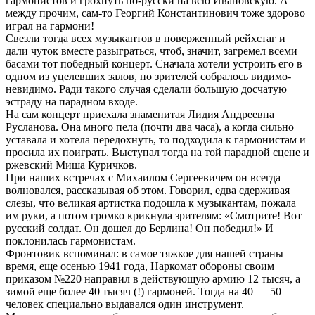
гармонистов и грохнуть по-русски на всю Ивановскую. А
между прочим, сам-то Георгий Константинович тоже здорово
играл на гармони!
Свезли тогда всех музыкантов в поверженный рейхстаг и
дали чуток вместе разыграться, чтоб, значит, загремел всеми
басами тот победный концерт. Сначала хотели устроить его в
одном из уцелевших залов, но зрителей собралось видимо-
невидимо. Ради такого случая сделали большую досчатую
эстраду на парадном входе.
На сам концерт приехала знаменитая Лидия Андреевна
Русланова. Она много пела (почти два часа), а когда сильно
уставала и хотела передохнуть, то подходила к гармонистам и
просила их поиграть. Выступал тогда на той парадной сцене и
ржевский Миша Куричков.
При наших встречах с Михаилом Сергеевичем он всегда
волновался, рассказывая об этом. Говорил, едва сдерживая
слезы, что великая артистка подошла к музыкантам, пожала
им руки, а потом громко крикнула зрителям: «Смотрите! Вот
русский солдат. Он дошел до Берлина! Он победил!» И
поклонилась гармонистам.
Фронтовик вспоминал: в самое тяжкое для нашей страны
время, еще осенью 1941 года, Наркомат обороны своим
приказом №220 направил в действующую армию 12 тысяч, а
зимой еще более 40 тысяч (!) гармоней. Тогда на 40 — 50
человек специально выдавался один инструмент.