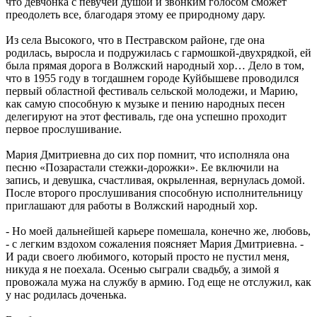
что девчонка с певучей душой и звонким голосом сможет
преодолеть все, благодаря этому ее природному дару.
Из села Высокого, что в Пестравском районе, где она
родилась, выросла и подружилась с гармошкой-двухрядкой, ей
была прямая дорога в Волжский народный хор… Дело в том,
что в 1955 году в тогдашнем городе Куйбышеве проводился
первый областной фестиваль сельской молодежи, и Марию,
как самую способную к музыке и пению народных песен
делегируют на этот фестиваль, где она успешно проходит
первое прослушивание.
Мария Дмитриевна до сих пор помнит, что исполняла она
песню «Позарастали стежки-дорожки». Ее включили на
запись, и девушка, счастливая, окрыленная, вернулась домой.
После второго прослушивания способную исполнительницу
приглашают для работы в Волжский народный хор.
- Но моей дальнейшей карьере помешала, конечно же, любовь,
- с легким вздохом сожаления поясняет Мария Дмитриевна. -
И ради своего любимого, который просто не пустил меня,
никуда я не поехала. Осенью сыграли свадьбу, а зимой я
провожала мужа на службу в армию. Год еще не отслужил, как
у нас родилась доченька.