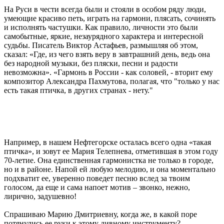
На Руси в чести всегда были и стояли в особом ряду люди,
умеющие красиво петь, играть на гармони, плясать, сочинять
и исполнять частушки. Как правило, личности это были
самобытные, яркие, незаурядного характера и интересной
судьбы. Писатель Виктор Астафьев, размышляя об этом,
сказал: «Где, из чего взять веру в завтрашний день, ведь она
без народной музыки, без пляски, песни и радости
невозможна». «Гармонь в России - как соловей, - вторит ему
композитор Александра Пахмутова, полагая, что "только у нас
есть такая птичка, в других странах - нету."
Например, в нашем Нефтегорске осталась всего одна «такая
птичка», и зовут ее Мария Телепнева, отметившая в этом году
70-летие. Она единственная гармонистка не только в городе,
но и в районе. Напой ей любую мелодию, и она моментально
подхватит ее, уверенно поведет песню вслед за твоим
голосом, да еще и сама напоет мотив – звонко, нежно,
лирично, задушевно!
Спрашиваю Марию Дмитриевну, когда же, в какой поре
потянулись ее руки к этому дивному инструменту?