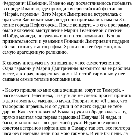
Федорович Швейкин. Именно ему посчастливилось побывать
в городе Иваново, где проходил всероссийский фестиваль
«Играй, гармонь». Зато Мария Дмитриевна встречалась с
братьями Заволокиными, когда они приезжали к нам на 35-
летие города Нефтегорска. После концерта – в его программу
было включено выступление Марии Телепневой с песней
«Пойду, молода, погуляю»- они и познакомились. В знак
признательности и уважения Геннадий Дмитриевич подарил
ей свою книгу с автографом. Хранит она ее бережно, как
самую драгоценную реликвию.
К своему инструменту отношение у нее самое трепетное.
Одна гармонь у Марии Дмитриевны находится на ее рабочем
месте, а вторая, подаренная, дома. И с этой гармонью у нее
связаны самые теплые воспоминания.
- Как-то пришла ко мне одна женщина, зовут ее Тамарой, -
рассказывает Телепнева, - и чуть ли не слезно просит принять
в дар гармонь ее умершего мужа. Говорит мне: «Я знаю, что
ты хорошо играешь, и я от души и от всего сердца ее тебе
дарю». Как тут откажешь! Взяла в руки и обрадовалась – ну,
прямо вылитая моя первая гармошка! Певучая! И лады, и
басы, и кнопочки – все для моей руки! Недавно ездили с
советом ветеранов нефтяников в Самару, так вот, все полтора
часа без перерыва пели под мою гармонь. И еще бы пели, да