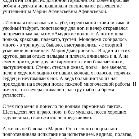
ходить на танцы, но для юной гармонистки более взрослые
ребята и девчата испрашивали специальное разрешение
учительницы Марии Афанасьевны Афанасьевой.
- И когда я появлялась в клубе, передо мной ставили самый
удобный табурет, подставочку для ног, и вечер открывался
непременным вальсом «Амурские волны». А потом шла
полька, краковяк, падекатр, тустеп. Молодежи собиралось
много - в три круга, бывало, выстраивались, - с озорной
усмешкой вспоминает Мария Дмитриевна. - В один из этих
кругов, давая отдых пальцам и плечам, вливалась и я. А на
смену приходили другие гармонисты или балалаечники,
частушечники. Стены, стекла в окнах, полы – все звенело,
пело и ходуном ходило от наших молодых голосов, горячих
сердец и неутомимых ног. А ведь большинство из нас
приходили на вечерки после тяжелой многочасовой работы. И
ничего, эти вечера снимали с нас груз забот и бремя
усталости.
С тех пор меня и понесло по волнам гармонных тактов.
Шестьдесят лет играю, пою, и без музыки, песен хороших,
задушевных, свою жизнь не представляю.
А жизнь не баловала Марию. Она словно специально
подготавливала испытание за испытанием, видимо, полагая,