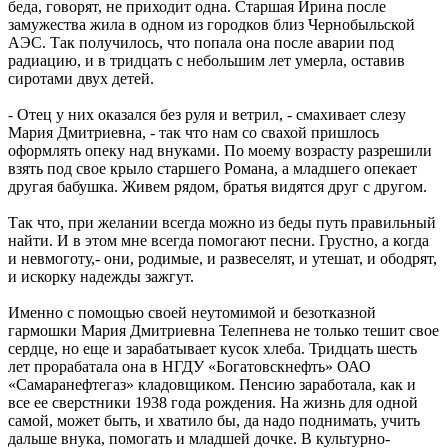
беда, говорят, не приходит одна. Старшая Ирина после
замужества жила в одном из городков близ Чернобыльской
АЭС. Так получилось, что попала она после аварии под
радиацию, и в тридцать с небольшим лет умерла, оставив
сиротами двух детей.
- Отец у них оказался без руля и ветрил, - смахивает слезу
Мария Дмитриевна, - так что нам со свахой пришлось
оформлять опеку над внуками. По моему возрасту разрешили
взять под свое крыло старшего Романа, а младшего опекает
другая бабушка. Живем рядом, братья видятся друг с другом.
Так что, при желании всегда можно из беды путь правильный
найти. И в этом мне всегда помогают песни. Грустно, а когда
и невмоготу,- они, родимые, и развеселят, и утешат, и ободрят,
и искорку надежды зажгут.
Именно с помощью своей неутомимой и безотказной
гармошки Мария Дмитриевна Телепнева не только тешит свое
сердце, но еще и зарабатывает кусок хлеба. Тридцать шесть
лет прорабатала она в НГДУ «Богатовскнефть» ОАО
«Самаранефтегаз» кладовщиком. Пенсию заработала, как и
все ее сверстники 1938 года рождения. На жизнь для одной
самой, может быть, и хватило бы, да надо поднимать, учить
дальше внука, помогать и младшей дочке. В культурно-