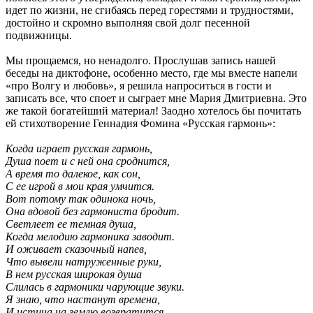
идет по жизни, не сгибаясь перед горестями и трудностями,
достойно и скромно выполняя свой долг песенной
подвижницы.
Мы прощаемся, но ненадолго. Прослушав запись нашей
беседы на диктофоне, особенно место, где мы вместе напели
«про Волгу и любовь», я решила напроситься в гости и
записать все, что споет и сыграет мне Мария Дмитриевна. Это
же такой богатейший материал! Заодно хотелось бы почитать
ей стихотворение Геннадия Фомина «Русская гармонь»:
Когда играет русская гармонь,
Душа поет и с ней она сроднится,
А время то далекое, как сон,
С ее игрой в мои края умчится.
Вот потому так одинока ночь,
Она вдовой без гармониста бродит.
Светлеет ее темная душа,
Когда мелодию гармоника заводит.
И оживает сказочный напев,
Что вывели натруженные руки,
В нем русская широкая душа
Слилась в гармоники чарующие звуки.
Я знаю, что настанут времена,
И истина на землю возвратится,