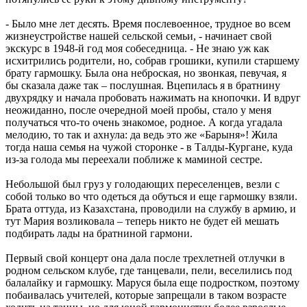
- Было мне лет десять. Время послевоенное, трудное во всем
жизнеустройстве нашей сельской семьи, - начинает свой
экскурс в 1948-й год моя собеседница. - Не знаю уж как
исхитрились родители, но, собрав грошики, купили старшему
брату гармошку. Была она неброская, но звонкая, певучая, я
бы сказала даже так – послушная. Вцепилась я в братнину
двухрядку и начала пробовать нажимать на кнопочки. И вдруг
неожиданно, после очередной моей пробы, стало у меня
получаться что-то очень знакомое, родное. А когда угадала
мелодию, то так и ахнула: да ведь это же «Барыня»! Жила
тогда наша семья на чужой сторонке - в Талды-Кургане, куда
из-за голода мы переехали поближе к маминой сестре.
Небольшой был груз у голодающих переселенцев, везли с
собой только во что одеться да обуться и еще гармошку взяли.
Брата оттуда, из Казахстана, проводили на службу в армию, и
тут Мария возликовала – теперь никто не будет ей мешать
подбирать лады на братниной гармони.
Первый свой концерт она дала после трехлетней отлучки в
родном сельском клубе, где танцевали, пели, веселились под
балалайку и гармошку. Маруся была еще подростком, поэтому
побаивалась учителей, которые запрещали в таком возрасте