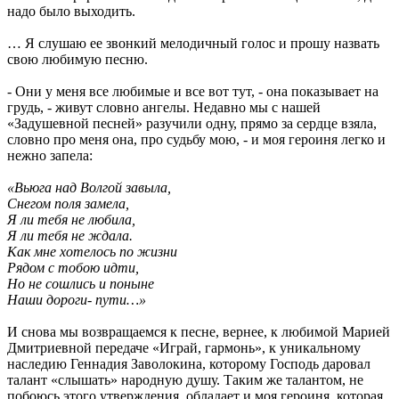
надо было выходить.
… Я слушаю ее звонкий мелодичный голос и прошу назвать
свою любимую песню.
- Они у меня все любимые и все вот тут, - она показывает на
грудь, - живут словно ангелы. Недавно мы с нашей
«Задушевной песней» разучили одну, прямо за сердце взяла,
словно про меня она, про судьбу мою, - и моя героиня легко и
нежно запела:
«Вьюга над Волгой завыла,
Снегом поля замела,
Я ли тебя не любила,
Я ли тебя не ждала.
Как мне хотелось по жизни
Рядом с тобою идти,
Но не сошлись и поныне
Наши дороги- пути…»
И снова мы возвращаемся к песне, вернее, к любимой Марией
Дмитриевной передаче «Играй, гармонь», к уникальному
наследию Геннадия Заволокина, которому Господь даровал
талант «слышать» народную душу. Таким же талантом, не
побоюсь этого утверждения, обладает и моя героиня, которая