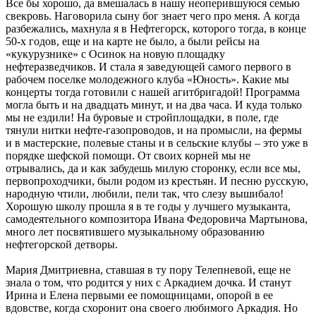
Все бы хорошо, да вмешалась в нашу неоперившуюся семью
свекровь. Наговорила сыну бог знает чего про меня. А когда
разбежались, махнула я в Нефтегорск, которого тогда, в конце
50-х годов, еще и на карте не было, а были рейсы на
«кукурузнике» с Осинок на новую площадку
нефтеразведчиков. И стала я заведующей самого первого в
рабочем поселке молодежного клуба «Юность». Какие мы
концерты тогда готовили с нашей агитбригадой! Программа
могла быть и на двадцать минут, и на два часа. И куда только
мы не ездили! На буровые и стройплощадки, в поле, где
тянули нитки нефте-газопроводов, и на промысли, на фермы
и в мастерские, полевые станы и в сельские клубы – это уже в
порядке шефской помощи. От своих корней мы не
отрывались, да и как забудешь милую сторонку, если все мы,
первопроходчики, были родом из крестьян. И песню русскую,
народную чтили, любили, пели так, что слезу вышибало!
Хорошую школу прошла я в те годы у лучшего музыканта,
самодеятельного композитора Ивана Федоровича Мартынова,
много лет посвятившего музыкальному образованию
нефтегорской детворы.
Мария Дмитриевна, ставшая в ту пору Телепневой, еще не
знала о том, что родится у них с Аркадием дочка. И станут
Ирина и Елена первыми ее помощницами, опорой в ее
вдовстве, когда схоронит она своего любимого Аркадия. Но