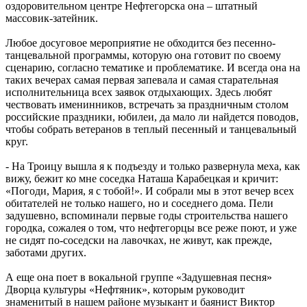
оздоровительном центре Нефтегорска она – штатный
массовик-затейник.
Любое досуговое мероприятие не обходится без песенно-
танцевальной программы, которую она готовит по своему
сценарию, согласно тематике и проблематике. И всегда она на
таких вечерах самая первая запевала и самая старательная
исполнительница всех заявок отдыхающих. Здесь любят
чествовать именинников, встречать за праздничным столом
российские праздники, юбилеи, да мало ли найдется поводов,
чтобы собрать ветеранов в теплый песенный и танцевальный
круг.
- На Троицу вышла я к подъезду и только развернула меха, как
вижу, бежит ко мне соседка Наташа Карабецкая и кричит:
«Погоди, Мария, я с тобой!». И собрали мы в этот вечер всех
обитателей не только нашего, но и соседнего дома. Пели
задушевно, вспоминали первые годы строительства нашего
городка, сожалея о том, что нефтегорцы все реже поют, и уже
не сидят по-соседски на лавочках, не живут, как прежде,
заботами других.
А еще она поет в вокальной группе «Задушевная песня»
Дворца культуры «Нефтяник», которым руководит
знаменитый в нашем районе музыкант и баянист Виктор