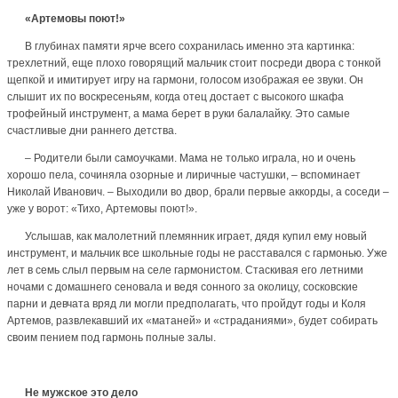
«Артемовы поют!»
В глубинах памяти ярче всего сохранилась именно эта картинка:
трехлетний, еще плохо говорящий мальчик стоит посреди двора с тонкой
щепкой и имитирует игру на гармони, голосом изображая ее звуки. Он
слышит их по воскресеньям, когда отец достает с высокого шкафа
трофейный инструмент, а мама берет в руки балалайку. Это самые
счастливые дни раннего детства.
– Родители были самоучками. Мама не только играла, но и очень
хорошо пела, сочиняла озорные и лиричные частушки, – вспоминает
Николай Иванович. – Выходили во двор, брали первые аккорды, а соседи –
уже у ворот: «Тихо, Артемовы поют!».
Услышав, как малолетний племянник играет, дядя купил ему новый
инструмент, и мальчик все школьные годы не расставался с гармонью. Уже
лет в семь слыл первым на селе гармонистом. Стаскивая его летними
ночами с домашнего сеновала и ведя сонного за околицу, сосковские
парни и девчата вряд ли могли предполагать, что пройдут годы и Коля
Артемов, развлекавший их «матаней» и «страданиями», будет собирать
своим пением под гармонь полные залы.
Не мужское это дело