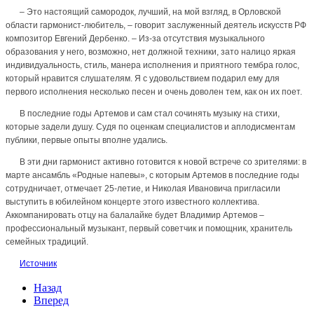
– Это настоящий самородок, лучший, на мой взгляд, в Орловской
области гармонист-любитель, – говорит заслуженный деятель искусств РФ
композитор Евгений Дербенко. – Из-за отсутствия музыкального
образования у него, возможно, нет должной техники, зато налицо яркая
индивидуальность, стиль, манера исполнения и приятного тембра голос,
который нравится слушателям. Я с удовольствием подарил ему для
первого исполнения несколько песен и очень доволен тем, как он их поет.
В последние годы Артемов и сам стал сочинять музыку на стихи,
которые задели душу. Судя по оценкам специалистов и аплодисментам
публики, первые опыты вполне удались.
В эти дни гармонист активно готовится к новой встрече со зрителями: в
марте ансамбль «Родные напевы», с которым Артемов в последние годы
сотрудничает, отмечает 25-летие, и Николая Ивановича пригласили
выступить в юбилейном концерте этого известного коллектива.
Аккомпанировать отцу на балалайке будет Владимир Артемов –
профессиональный музыкант, первый советчик и помощник, хранитель
семейных традиций.
Источник
Назад
Вперед