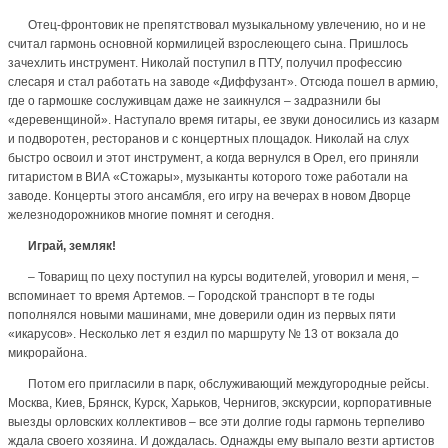
Отец-фронтовик не препятствовал музыкальному увлечению, но и не
считал гармонь основной кормилицей взрослеющего сына. Пришлось
зачехлить инструмент. Николай поступил в ПТУ, получил профессию
слесаря и стал работать на заводе «Диффузант». Отсюда пошел в армию,
где о гармошке сослуживцам даже не заикнулся – задразнили бы
«деревенщиной». Наступало время гитары, ее звуки доносились из казарм
и подворотен, ресторанов и с концертных площадок. Николай на слух
быстро освоил и этот инструмент, а когда вернулся в Орел, его приняли
гитаристом в ВИА «Стожары», музыканты которого тоже работали на
заводе. Концерты этого ансамбля, его игру на вечерах в новом Дворце
железнодорожников многие помнят и сегодня.
Играй, земляк!
– Товарищ по цеху поступил на курсы водителей, уговорил и меня, –
вспоминает то время Артемов. – Городской транспорт в те годы
пополнялся новыми машинами, мне доверили один из первых пяти
«икарусов». Несколько лет я ездил по маршруту № 13 от вокзала до
микрорайона.
Потом его пригласили в парк, обслуживающий междугородные рейсы.
Москва, Киев, Брянск, Курск, Харьков, Чернигов, экскурсии, корпоративные
выезды орловских коллективов – все эти долгие годы гармонь терпеливо
ждала своего хозяина. И дождалась. Однажды ему выпало везти артистов