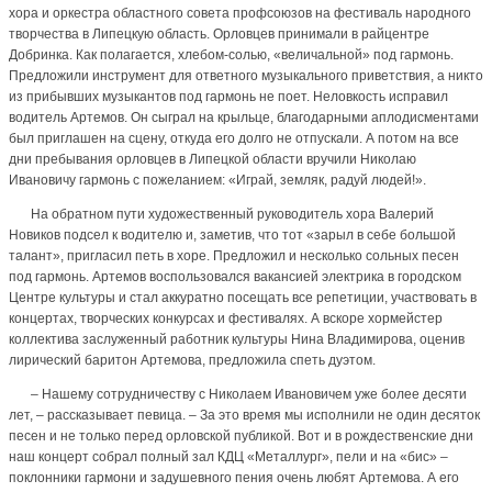
хора и оркестра областного совета профсоюзов на фестиваль народного
творчества в Липецкую область. Орловцев принимали в райцентре
Добринка. Как полагается, хлебом-солью, «величальной» под гармонь.
Предложили инструмент для ответного музыкального приветствия, а никто
из прибывших музыкантов под гармонь не поет. Неловкость исправил
водитель Артемов. Он сыграл на крыльце, благодарными аплодисментами
был приглашен на сцену, откуда его долго не отпускали. А потом на все
дни пребывания орловцев в Липецкой области вручили Николаю
Ивановичу гармонь с пожеланием: «Играй, земляк, радуй людей!».
На обратном пути художественный руководитель хора Валерий
Новиков подсел к водителю и, заметив, что тот «зарыл в себе большой
талант», пригласил петь в хоре. Предложил и несколько сольных песен
под гармонь. Артемов воспользовался вакансией электрика в городском
Центре культуры и стал аккуратно посещать все репетиции, участвовать в
концертах, творческих конкурсах и фестивалях. А вскоре хормейстер
коллектива заслуженный работник культуры Нина Владимирова, оценив
лирический баритон Артемова, предложила спеть дуэтом.
– Нашему сотрудничеству с Николаем Ивановичем уже более десяти
лет, – рассказывает певица. – За это время мы исполнили не один десяток
песен и не только перед орловской публикой. Вот и в рождественские дни
наш концерт собрал полный зал КДЦ «Металлург», пели и на «бис» –
поклонники гармони и задушевного пения очень любят Артемова. А его