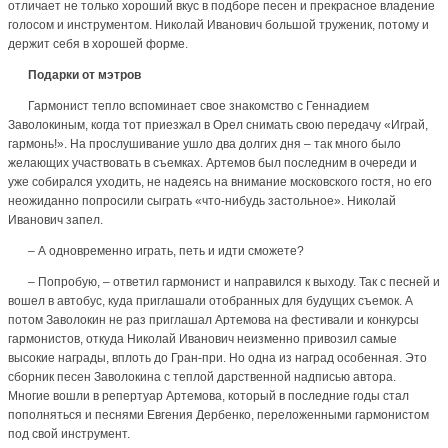
отличает не только хороший вкус в подборе песен и прекрасное владение
голосом и инструментом. Николай Иванович большой труженик, потому и
держит себя в хорошей форме.
Подарки от мэтров
Гармонист тепло вспоминает свое знакомство с Геннадием
Заволокиным, когда тот приезжал в Орел снимать свою передачу «Играй,
гармонь!». На прослушивание ушло два долгих дня – так много было
желающих участвовать в съемках. Артемов был последним в очереди и
уже собирался уходить, не надеясь на внимание московского гостя, но его
неожиданно попросили сыграть «что-нибудь застольное». Николай
Иванович запел.
– А одновременно играть, петь и идти сможете?
– Попробую, – ответил гармонист и направился к выходу. Так с песней и
вошел в автобус, куда приглашали отобранных для будущих съемок. А
потом Заволокин не раз приглашал Артемова на фестивали и конкурсы
гармонистов, откуда Николай Иванович неизменно приво­зил самые
высокие награды, вплоть до Гран-при. Но одна из наград особенная. Это
сборник песен Заволокина с теплой дарственной надписью автора.
Многие вошли в репертуар Артемова, который в последние годы стал
пополняться и песнями Евгения Дербенко, переложенными гармонистом
под свой инструмент.