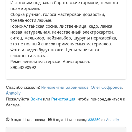
Изготовим под заказ Саратовские гармони, немного
позже хромки.
Сборка ручная, голоса мастеровой доработки,
тональности любые..
Горно-Алтайская сосна, лиственница, кедр, лайка
новая натуральная, качественный электрокартон,
ситец, мельхиор, нейзильбер, шурупы нержавейка,
это не полный список применяемых материалов.
Фото и видео будут позже. Цены зависят от
сложности заказа.
Ремесленная мастерская Аристархова.
89053290992
Спасибо сказали:
Иннокентий Баранников
,
Олег Софронов
,
Anatoliy
Пожалуйста
Войти
или
Регистрация
, чтобы присоединиться к
беседе.
9 года 11 мес. назад
-
9 года 11 мес. назад
#38359
от
Anatoliy