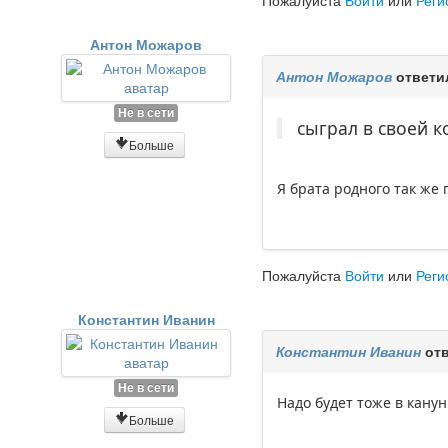
Пожалуйста
Войти
или
Реги
Антон Можаров
Антон Можаров
ответи
Не в сети
сыграл в своей 
Больше
Я брата родного так же 
Пожалуйста
Войти
или
Реги
Константин Иванин
Константин Иванин
отв
Не в сети
Надо будет тоже в кану
Больше