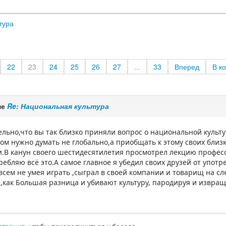
тура
22
23
24
25
26
27
...
33
Вперед
В к
ме
Re: Национальная культура
ельно,что вы так близко приняли вопрос о национальной культ
ом нужно думать не глобально,а приобщать к этому своих близк
.В канун своего шестидесятилетия просмотрел лекцию профессо
ребляю всё это.А самое главное я убедил своих друзей от употр
всем не умея играть ,сыграл в своей компании и товарищ на с
,как Большая разница и убивают культуру, пародируя и извращ