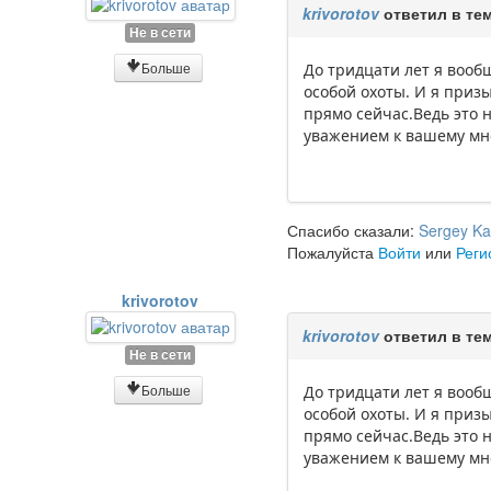
krivorotov
ответил в те
Не в сети
Больше
До тридцати лет я вооб
особой охоты. И я приз
прямо сейчас.Ведь это 
уважением к вашему м
Спасибо сказали:
Sergey Ka
Пожалуйста
Войти
или
Реги
krivorotov
krivorotov
ответил в те
Не в сети
Больше
До тридцати лет я вооб
особой охоты. И я приз
прямо сейчас.Ведь это 
уважением к вашему м