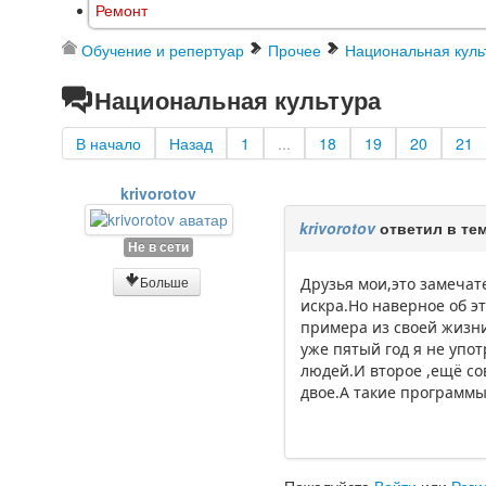
Ремонт
Обучение и репертуар
Прочее
Национальная куль
Национальная культура
В начало
Назад
1
...
18
19
20
21
krivorotov
krivorotov
ответил в те
Не в сети
Больше
Друзья мои,это замечат
искра.Но наверное об эт
примера из своей жизни
уже пятый год я не упот
людей.И второе ,ещё со
двое.А такие программы