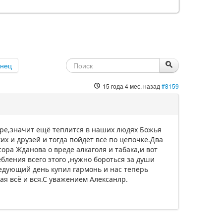
онец
15 года 4 мес. назад
#8159
уре,значит ещё теплится в наших людях Божья
их и друзей и тогда пойдёт всё по цепочке.Два
ра Жданова о вреде алкаголя и табака,и вот
ебления всего этого ,нужно бороться за души
ледующий день купил гармонь и нас теперь
ая всё и вся.С уважением Алексанлр.