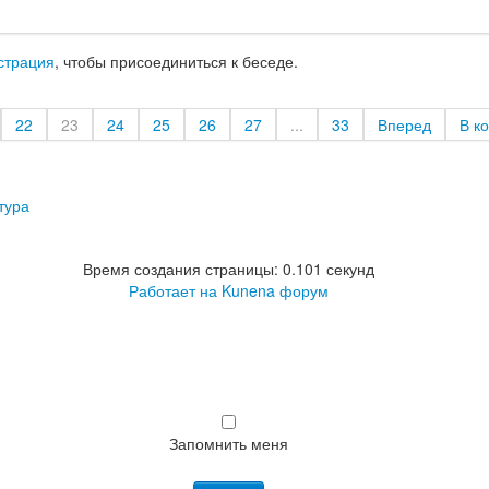
страция
, чтобы присоединиться к беседе.
22
23
24
25
26
27
...
33
Вперед
В к
тура
Время создания страницы: 0.101 секунд
Работает на
Kunena форум
Запомнить меня