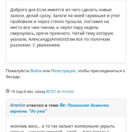
Доброго дня.Если имеется из чего сделать новые
залоги, делай сразу. Залоги на моей гармошке и утюг
пробовали и через стекло прошли, поставил на
место все чин-чином, а через пару недель
свернулись, крече прежнего. Читай тему которую
указали, Александр(Ametist)там все по полочкам
разложил. С уважением.
Пожалуйста
Войти
или
Регистрация
, чтобы присоединиться к
беседе.
16 года 6 мес. назад
#2721
от
Ametist
Ametist
ответил в теме
Re: Помогите довести
гармонь "до ума"
экономь воск... а то так зальют колокольню укрыть
можно... никаких гвоздей... клей ... лупа всегда с