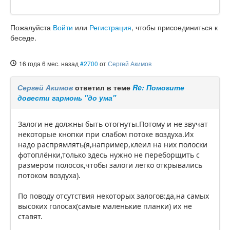
Пожалуйста
Войти
или
Регистрация
, чтобы присоединиться к
беседе.
16 года 6 мес. назад
#2700
от
Сергей Акимов
Сергей Акимов
ответил в теме
Re: Помогите
довести гармонь "до ума"
Залоги не должны быть отогнуты.Потому и не звучат
некоторые кнопки при слабом потоке воздуха.Их
надо распрямлять(я,например,клеил на них полоски
фотоплёнки,только здесь нужно не переборщить с
размером полосок,чтобы залоги легко открывались
потоком воздуха).
По поводу отсутствия некоторых залогов:да,на самых
высоких голосах(самые маленькие планки) их не
ставят.