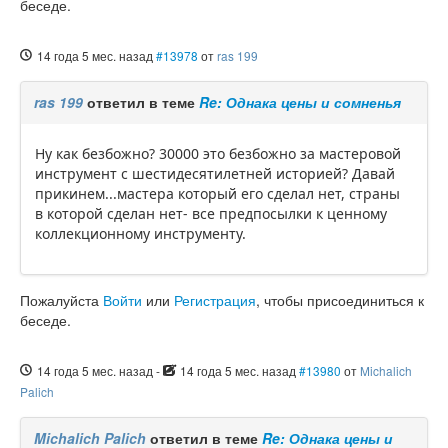
беседе.
14 года 5 мес. назад
#13978
от
ras 199
ras 199
ответил в теме
Re: Однака цены и сомненья
Ну как безбожно? 30000 это безбожно за мастеровой
инструмент с шестидесятилетней историей? Давай
прикинем...мастера который его сделал нет, страны
в которой сделан нет- все предпосылки к ценному
коллекционному инструменту.
Пожалуйста
Войти
или
Регистрация
, чтобы присоединиться к
беседе.
14 года 5 мес. назад
-
14 года 5 мес. назад
#13980
от
Michalich
Palich
Michalich Palich
ответил в теме
Re: Однака цены и