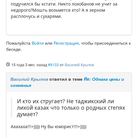
подучился бы кстати. Никто лохобанов не учит за
недорого?Мошть возьмется кто? А я зерном
расплочусь и сухарями.
Пожалуйста
Войти
или
Регистрация
, чтобы присоединиться к
беседе.
15 года 3 мес. назад
#9133
от
Василий Крылов
Василий Крылов
ответил в теме
Re: Однака цены и
сомненья
И кто их стругает? Не таджикский ли
лихой казак что только о родных степях
думает?
Ахахаха!!!=))))) Ну Вы юморист!!!=)))))