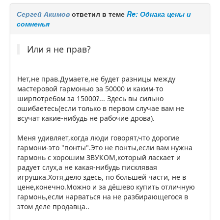
Сергей Акимов
ответил в теме
Re: Однака цены и
сомненья
Или я не прав?
Нет,не прав.Думаете,не будет разницы между
мастеровой гармонью за 50000 и каким-то
ширпотребом за 15000?... Здесь вы сильно
ошибаетесь(если только в первом случае вам не
всучат какие-нибудь не рабочие дрова).
Меня удивляет,когда люди говорят,что дорогие
гармони-это "понты".Это не понты,если вам нужна
гармонь с хорошим ЗВУКОМ,который ласкает и
радует слух,а не какая-нибудь писклявая
игрушка.Хотя,дело здесь, по большей части, не в
цене,конечно.Можно и за дёшево купить отличную
гармонь,если нарваться на не разбирающегося в
этом деле продавца..