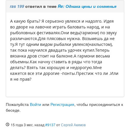
ras 199
ответил в теме
Re: Однака цены и сомненья
А какую брать? Я серьезно увлекся и надолго. Идея
во дворе на лавочке играть баловать народ, и на
рыболовных фестивалях.Они ведь(гармони) по звуку
различаются.Для плясовых нужна. Возьмешь да не
ту.Я тут одним видом рыбалки увлекся(нахлыстом),
так пока научился двадцать удочек купил.Теперь
вязанка дров стоит на балконе.А гармони весьма
объемны.Как начну ставить в ряды что тогда
делать? Взять так хорошую и недорогую.Мне
кажется все эти дорогие -понты.Престиж что ли .Или
я не прав?
Пожалуйста
Войти
или
Регистрация
, чтобы присоединиться к
беседе.
15 года 3 мес. назад
#9137
от
Сергей Акимов