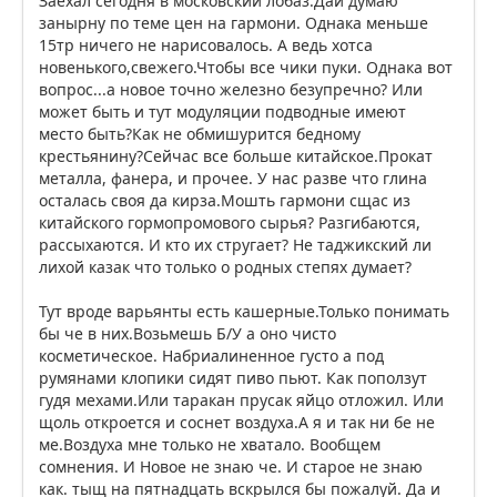
Заехал сегодня в московский лобаз.Дай думаю
занырну по теме цен на гармони. Однака меньше
15тр ничего не нарисовалось. А ведь хотса
новенького,свежего.Чтобы все чики пуки. Однака вот
вопрос...а новое точно железно безупречно? Или
может быть и тут модуляции подводные имеют
место быть?Как не обмишурится бедному
крестьянину?Сейчас все больше китайское.Прокат
металла, фанера, и прочее. У нас разве что глина
осталась своя да кирза.Мошть гармони сщас из
китайского гормопромового сырья? Разгибаются,
рассыхаются. И кто их стругает? Не таджикский ли
лихой казак что только о родных степях думает?
Тут вроде варьянты есть кашерные.Только понимать
бы че в них.Возьмешь Б/У а оно чисто
косметическое. Набриалиненное густо а под
румянами клопики сидят пиво пьют. Как поползут
гудя мехами.Или таракан прусак яйцо отложил. Или
щоль откроется и соснет воздуха.А я и так ни бе не
ме.Воздуха мне только не хватало. Вообщем
сомнения. И Новое не знаю че. И старое не знаю
как. тыщ на пятнадцать вскрылся бы пожалуй. Да и