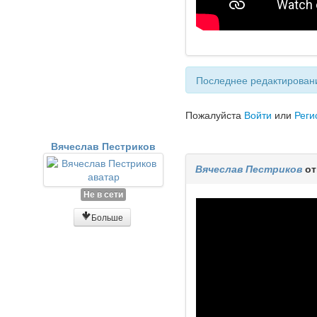
Последнее редактировани
Пожалуйста
Войти
или
Реги
Вячеслав Пестриков
Вячеслав Пестриков
от
Не в сети
Больше