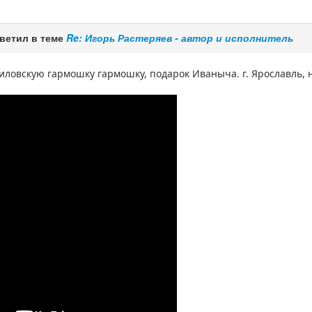
ветил в теме
Re: Игорь Растеряев - автор и исполнитель
ловскую гармошку гармошку, подарок Иваныча. г. Ярославль, н